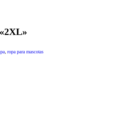
a «2XL»
opa
,
ropa para mascotas