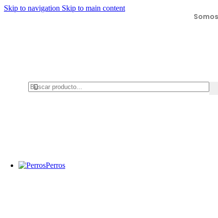
Skip to navigation
Skip to main content
Somos 
Perros
Collares, arneses y correas
Collares
Arneses
Correas