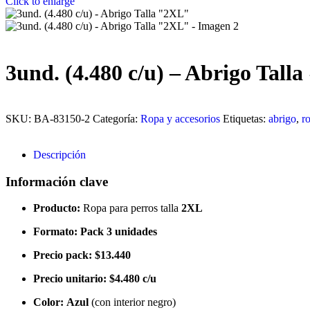
Click to enlarge
3und. (4.480 c/u) – Abrigo Tall
SKU:
BA-83150-2
Categoría:
Ropa y accesorios
Etiquetas:
abrigo
,
r
Descripción
Información clave
Producto:
Ropa para perros talla
2XL
Formato:
Pack 3 unidades
Precio pack:
$13.440
Precio unitario:
$4.480 c/u
Color:
Azul
(con interior negro)