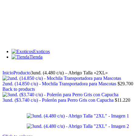
Antiparasitos
Corta uñas
Peines
Shampoo
Areneros/arenas
Arena
Areneros
Accesorios para areneros
Exoticos
Tienda
Inicio
Producto
3und. (4.480 c/u) – Abrigo Talla «2XL»
2und. (14.850 c/u) - Mochila Transportadora para Mascotas
$
29.700
Back to products
3und. ($3.740 c/u) - Polerón para Perro Gris con Capucha
$
11.220