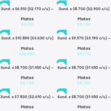
3und. x $6.510 ($2.170 c/u) –
3und. x $8.700 ($2.900 c/u)
Plato Elevado para
– Plato Elevado de Acero
Platos
Platos
Mascotas
para Mascotas
$
6.510
$
8.700
3und. x $10.890 ($3.630 c/u)
3und. x $9.570 ($3.190 c/u) –
– Plato Elevado con Acero
Plato Elevado para
Platos
Platos
para Mascotas
Mascotas
$
10.890
$
9.570
6und. x $8.700 ($1.450 c/u) –
6und. x $8.700 ($1.450 c/u) –
Plato para Mascotas
Plato para Mascotas Diseño
Platos
Platos
Floral
$
8.700
$
8.700
3und. x $7.830 ($2.610 c/u) –
6und. x $8.700 ($1.450 c/u) –
Plato Elevado para
Plato Antiderrame para
Platos
Platos
Mascotas
Mascotas