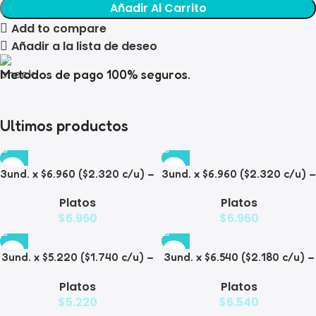
Añadir Al Carrito
Add to compare
Añadir a la lista de deseo
Metodos de pago 100% seguros.
Ultimos productos
3und. x $6.960 ($2.320 c/u) –
3und. x $6.960 ($2.320 c/u) –
Plato para Mascotas Diseño
Plato para Mascotas
Platos
Platos
Diamante
$
6.960
$
6.960
3und. x $5.220 ($1.740 c/u) –
3und. x $6.540 ($2.180 c/u) –
Plato Elevado para
Plato Antiderrame para
Platos
Platos
Mascotas Diseño Manzana
Mascotas
$
5.220
$
6.540