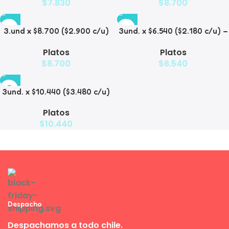
$
7.830
$
8.700
3.und x $8.700 ($2.900 c/u)
3und. x $6.540 ($2.180 c/u) –
– Plato Elevado para
Plato Elevado para
Platos
Platos
Mascotas
Mascotas con Diseño
$
8.700
$
6.540
Decorativo
3und. x $10.440 ($3.480 c/u)
– Plato Elevado para
Platos
Mascotas con Bowl de Acero
$
10.440
Despacho
Despachamos a todo chile.