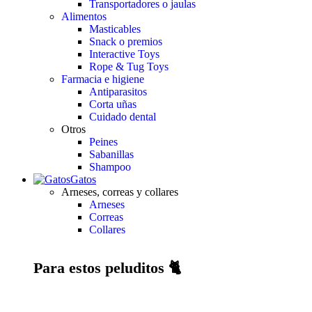
Transportadores o jaulas
Alimentos
Masticables
Snack o premios
Interactive Toys
Rope & Tug Toys
Farmacia e higiene
Antiparasitos
Corta uñas
Cuidado dental
Otros
Peines
Sabanillas
Shampoo
Gatos
Arneses, correas y collares
Arneses
Correas
Collares
Para estos peluditos 🐈