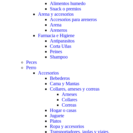
Alimentos humedo
Snack o premios
Arena y accesorios
Accesorios para areneros
Arena
Areneros
Farmacia e Higiene
Antiparasitos
Corta Uñas
Peines
Shampoo
Peces
Perro
Accesorios
Bebederos
Cama y Mantas
Collares, arneses y correas
Arneses
Collares
Correas
Hogar o casas
Juguete
Platos
Ropa y accesorios
Transportadores, jaulas y viajes.