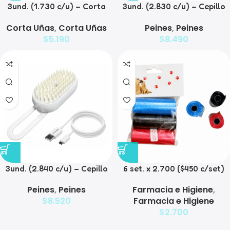
3und. (1.730 c/u) – Corta
3und. (2.830 c/u) – Cepillo
Uñas para Mascotas
Quita Pelusas
Corta Uñas
,
Corta Uñas
Peines
,
Peines
$
5.190
$
8.490
3und. (2.840 c/u) – Cepillo
6 set. x 2.700 ($450 c/set)
Humificador para Mascotas
Bolsas para Desechos de
Peines
,
Peines
Farmacia e Higiene
,
Mascotas
$
8.520
Farmacia e Higiene
$
2.700