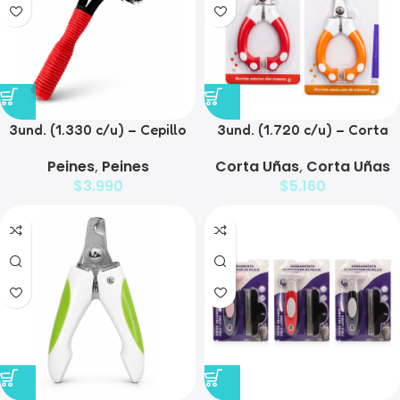
3und. (1.330 c/u) – Cepillo
3und. (1.720 c/u) – Corta
Doble Para para Mascotas
Uñas con Mango
Peines
,
Peines
Corta Uñas
,
Corta Uñas
Antideslizante
$
3.990
$
5.160