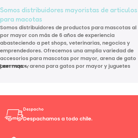
Somos distribuidores mayoristas de articulos
para macotas
Somos distribuidores de
productos para mascotas al
por mayor
con más de
6 años de experiencia
abasteciendo a
pet shops, veterinarias, negocios y
emprendedores
. Ofrecemos una amplia variedad de
accesorios para mascotas por mayor, arena de gato
por mayor, arena para gatos por mayor y juguetes
Leer mas
para mascotas por mayor
, además de muchos otros
productos para mascotas por mayor
. Nuestra
compra minima es de $50.000, entregando calidad,
variedad y precios mayoristas para hacer crecer tu
negocio.
Despacho
Despachamos a todo chile.