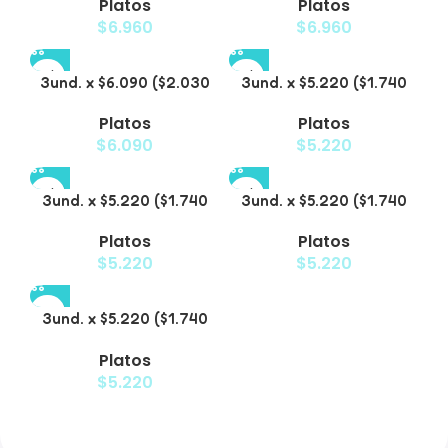
Platos
Platos
para Mascotas
Mascotas Diseño Pollito
$
6.960
$
6.960
3und. x $6.090 ($2.030
3und. x $5.220 ($1.740
c/u) – Plato Elevado
c/u) – Plato Elevado
Platos
Platos
Nube
Floral
$
6.090
$
5.220
3und. x $5.220 ($1.740
3und. x $5.220 ($1.740
c/u) – Plato Elevado
c/u) – Plato Elevado
Platos
Platos
Decorativo
$
5.220
$
5.220
3und. x $5.220 ($1.740
c/u) – Plato de Comida
Platos
Lenta
$
5.220