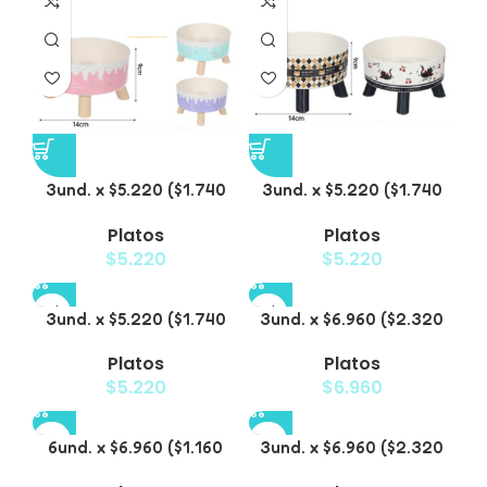
3und. x $5.220 ($1.740
3und. x $5.220 ($1.740
c/u) – Plato Elevado
c/u) – Plato Elevado
Platos
Platos
para Mascotas Diseño
para Mascotas con
$
5.220
$
5.220
Pastel
Diseños Estampados
3und. x $5.220 ($1.740
3und. x $6.960 ($2.320
c/u) – Plato Elevado
c/u) – Plato Elevado
Platos
Platos
para Mascotas con
para Mascotas con
$
5.220
$
6.960
Diseño
Patitas
6und. x $6.960 ($1.160
3und. x $6.960 ($2.320
c/u) – Plato Elevado
c/u) – Plato para