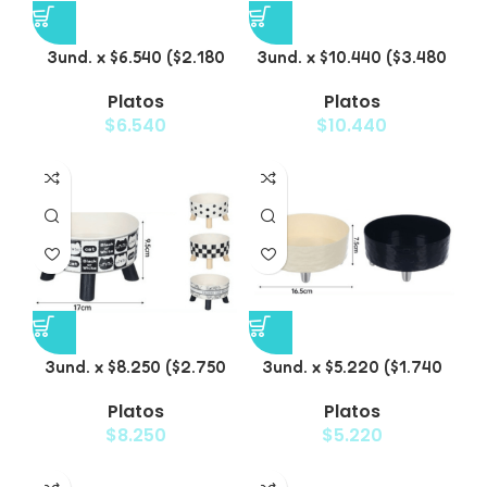
3und. x $6.540 ($2.180
3und. x $10.440 ($3.480
c/u) – Plato Elevado
c/u) – Plato Elevado
Platos
Platos
para Mascotas con
para Mascotas con Bowl
$
6.540
$
10.440
Diseño Decorativo
de Acero
3und. x $8.250 ($2.750
3und. x $5.220 ($1.740
c/u) – Plato Elevado
c/u) – Plato Elevado
Platos
Platos
para Mascotas con
para Mascotas
$
8.250
$
5.220
Diseño de Gatos
Texturizado