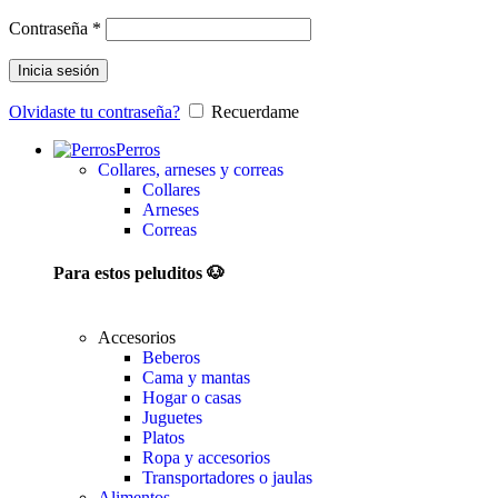
Contraseña
*
Inicia sesión
Olvidaste tu contraseña?
Recuerdame
Perros
Collares, arneses y correas
Collares
Arneses
Correas
Para estos peluditos 🐶
Accesorios
Beberos
Cama y mantas
Hogar o casas
Juguetes
Platos
Ropa y accesorios
Transportadores o jaulas
Alimentos