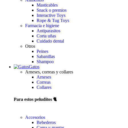
Masticables
Snack o premios
Interactive Toys
Rope & Tug Toys
Farmacia e higiene
Antiparasitos
Corta uñas
Cuidado dental
Otros
Peines
Sabanillas
Shampoo
Gatos
Arneses, correas y collares
Arneses
Correas
Collares
Para estos peluditos 🐈
Accesorios
Bebederos
Cama y mantas