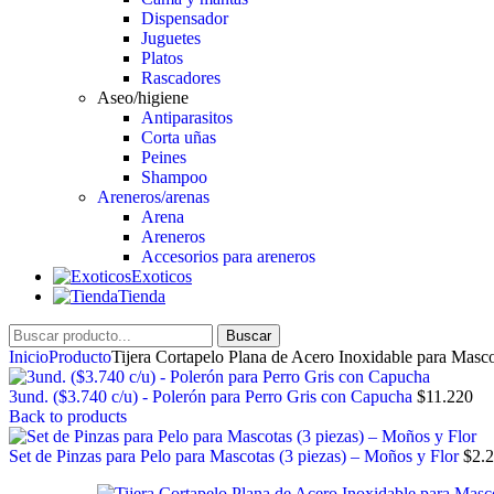
Dispensador
Juguetes
Platos
Rascadores
Aseo/higiene
Antiparasitos
Corta uñas
Peines
Shampoo
Areneros/arenas
Arena
Areneros
Accesorios para areneros
Exoticos
Tienda
Buscar
Inicio
Producto
Tijera Cortapelo Plana de Acero Inoxidable para Masc
3und. ($3.740 c/u) - Polerón para Perro Gris con Capucha
$
11.220
Back to products
Set de Pinzas para Pelo para Mascotas (3 piezas) – Moños y Flor
$
2.