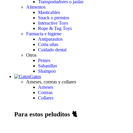
Transportadores o jaulas
Alimentos
Masticables
Snack o premios
Interactive Toys
Rope & Tug Toys
Farmacia e higiene
Antiparasitos
Corta uñas
Cuidado dental
Otros
Peines
Sabanillas
Shampoo
Gatos
Arneses, correas y collares
Arneses
Correas
Collares
Para estos peluditos 🐈