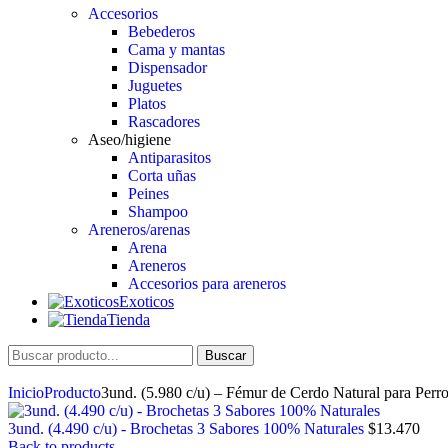
Accesorios
Bebederos
Cama y mantas
Dispensador
Juguetes
Platos
Rascadores
Aseo/higiene
Antiparasitos
Corta uñas
Peines
Shampoo
Areneros/arenas
Arena
Areneros
Accesorios para areneros
Exoticos
Tienda
Buscar
Inicio
Producto
3und. (5.980 c/u) – Fémur de Cerdo Natural para Perr
3und. (4.490 c/u) - Brochetas 3 Sabores 100% Naturales
$
13.470
Back to products