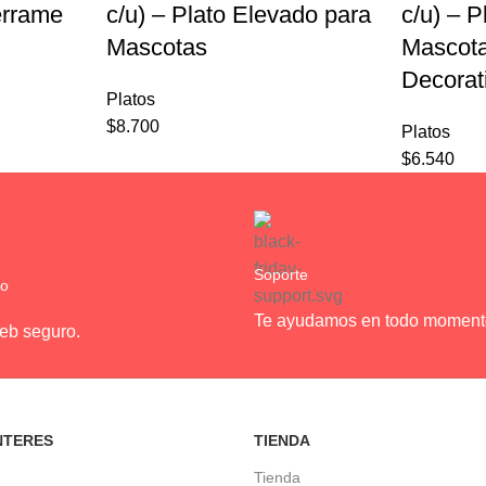
errame
c/u) – Plato Elevado para
c/u) – 
Mascotas
Mascota
Decorat
Platos
$
8.700
Platos
$
6.540
Soporte
ro
Te ayudamos en todo moment
web seguro.
NTERES
TIENDA
Tienda