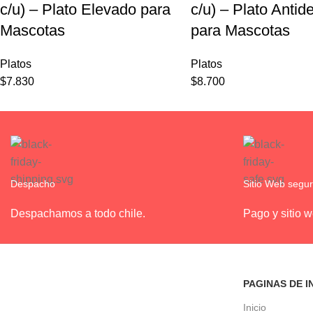
c/u) – Plato Elevado para
c/u) – Plato Antid
Mascotas
para Mascotas
Platos
Platos
$
7.830
$
8.700
Despacho
Sitio Web segu
Despachamos a todo chile.
Pago y sitio 
PAGINAS DE I
Inicio