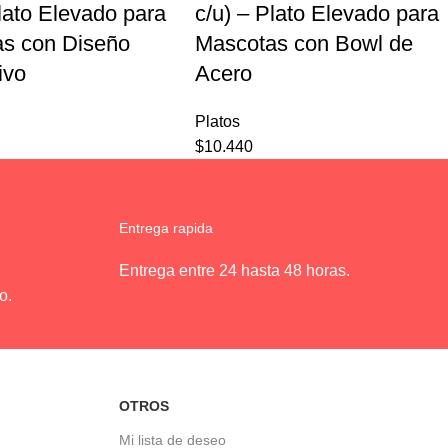
Plato Elevado para
c/u) – Plato Elevado para
s con Diseño
Mascotas con Bowl de
ivo
Acero
Platos
$
10.440
Entrega rapida
Entrega entre 24 hasta 48 horas.
o.
OTROS
Mi lista de deseo