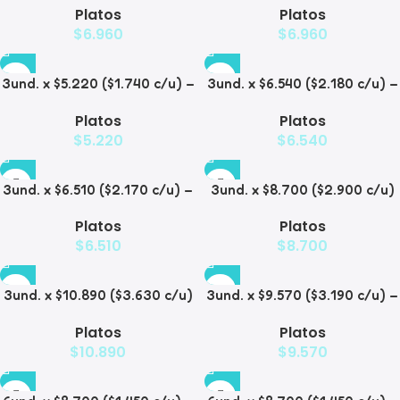
Platos
Platos
Diamante
$
6.960
$
6.960
3und. x $5.220 ($1.740 c/u) –
3und. x $6.540 ($2.180 c/u) –
Plato Elevado para
Plato Antiderrame para
Platos
Platos
Mascotas Diseño Manzana
Mascotas
$
5.220
$
6.540
3und. x $6.510 ($2.170 c/u) –
3und. x $8.700 ($2.900 c/u)
Plato Elevado para
– Plato Elevado de Acero
Platos
Platos
Mascotas
para Mascotas
$
6.510
$
8.700
3und. x $10.890 ($3.630 c/u)
3und. x $9.570 ($3.190 c/u) –
– Plato Elevado con Acero
Plato Elevado para
Platos
Platos
para Mascotas
Mascotas
$
10.890
$
9.570