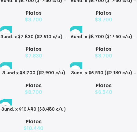
6und. x $8.700 ($1.450 c/u) –
6und. x $8.700 ($1.450 c/u) –
Plato para Mascotas
Plato para Mascotas Diseño
Platos
Platos
Floral
$
8.700
$
8.700
3und. x $7.830 ($2.610 c/u) –
6und. x $8.700 ($1.450 c/u) –
Plato Elevado para
Plato Antiderrame para
Platos
Platos
Mascotas
Mascotas
$
7.830
$
8.700
3.und x $8.700 ($2.900 c/u)
3und. x $6.540 ($2.180 c/u) –
– Plato Elevado para
Plato Elevado para
Platos
Platos
Mascotas
Mascotas con Diseño
$
8.700
$
6.540
Decorativo
3und. x $10.440 ($3.480 c/u)
– Plato Elevado para
Platos
Mascotas con Bowl de Acero
$
10.440