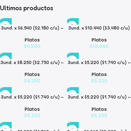
Ultimos productos
3und. x $6.540 ($2.180 c/u) –
3und. x $10.440 ($3.480 c/u)
Plato Elevado para
– Plato Elevado para
Platos
Platos
Mascotas con Diseño
Mascotas con Bowl de Acero
$
6.540
$
10.440
Decorativo
3und. x $8.250 ($2.750 c/u) –
3und. x $5.220 ($1.740 c/u) –
Plato Elevado para
Plato Elevado para
Platos
Platos
Mascotas con Diseño de
Mascotas Texturizado
$
8.250
$
5.220
Gatos
3und. x $5.220 ($1.740 c/u) –
3und. x $5.220 ($1.740 c/u) –
Plato Elevado para
Plato Elevado para
Platos
Platos
Mascotas Diseño Pastel
Mascotas con Diseños
$
5.220
$
5.220
Estampados