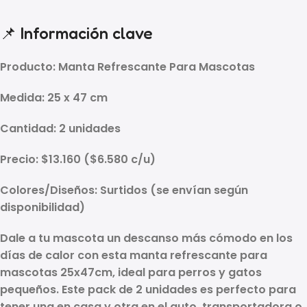
📌 Información clave
Producto:
Manta Refrescante Para Mascotas
Medida:
25 x 47 cm
Cantidad:
2 unidades
Precio:
$13.160
(
$6.580 c/u
)
Colores/Diseños:
Surtidos
(se envían según
disponibilidad)
Dale a tu mascota un descanso más cómodo en los
días de calor con esta
manta refrescante para
mascotas 25x47cm
, ideal para
perros y gatos
pequeños
. Este
pack de 2 unidades
es perfecto para
tener una en casa y otra en el auto, transportadora o