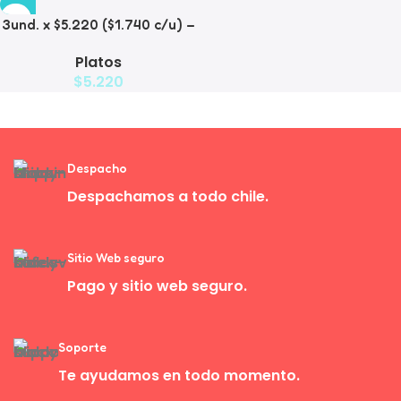
3und. x $5.220 ($1.740 c/u) –
Plato de Comida Lenta
Platos
$
5.220
Despacho
Despachamos a todo chile.
Sitio Web seguro
Pago y sitio web seguro.
Soporte
Te ayudamos en todo momento.