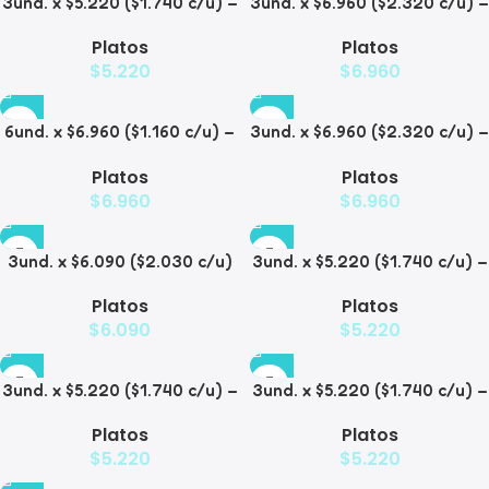
3und. x $5.220 ($1.740 c/u) –
3und. x $6.960 ($2.320 c/u) –
Plato Elevado para
Plato Elevado para
Platos
Platos
Mascotas con Diseño
Mascotas con Patitas
$
5.220
$
6.960
6und. x $6.960 ($1.160 c/u) –
3und. x $6.960 ($2.320 c/u) –
Plato Elevado para
Plato para Mascotas Diseño
Platos
Platos
Mascotas
Pollito
$
6.960
$
6.960
3und. x $6.090 ($2.030 c/u)
3und. x $5.220 ($1.740 c/u) –
– Plato Elevado Nube
Plato Elevado Floral
Platos
Platos
$
6.090
$
5.220
3und. x $5.220 ($1.740 c/u) –
3und. x $5.220 ($1.740 c/u) –
Plato Elevado Decorativo
Plato Elevado
Platos
Platos
$
5.220
$
5.220