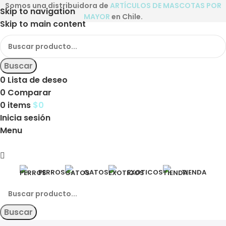
Somos una distribuidora de
ARTÍCULOS DE MASCOTAS POR
Skip to navigation
MAYOR
en Chile.
Skip to main content
Buscar
0
Lista de deseo
0
Comparar
0
items
$
0
Inicia sesión
Menu
PERROS
GATOS
EXOTICOS
TIENDA
Buscar