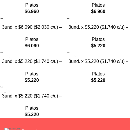
Platos
Platos
Pollito
$
6.960
$
6.960
3und. x $6.090 ($2.030 c/u) –
3und. x $5.220 ($1.740 c/u) –
Plato Elevado Nube
Plato Elevado Floral
Platos
Platos
$
6.090
$
5.220
3und. x $5.220 ($1.740 c/u) –
3und. x $5.220 ($1.740 c/u) –
Plato Elevado Decorativo
Plato Elevado
Platos
Platos
$
5.220
$
5.220
3und. x $5.220 ($1.740 c/u) –
Plato de Comida Lenta
Platos
$
5.220