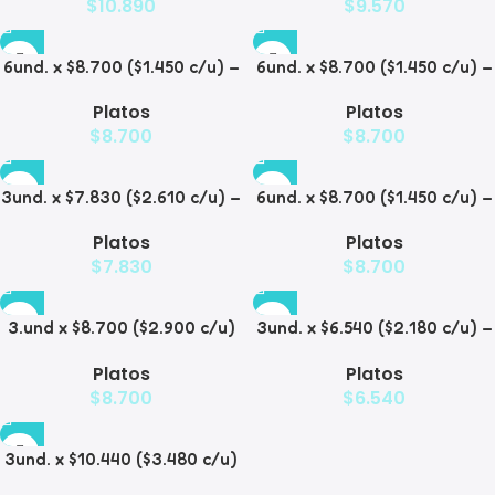
$
10.890
$
9.570
6und. x $8.700 ($1.450 c/u) –
6und. x $8.700 ($1.450 c/u) –
Plato para Mascotas
Plato para Mascotas Diseño
Platos
Platos
Floral
$
8.700
$
8.700
3und. x $7.830 ($2.610 c/u) –
6und. x $8.700 ($1.450 c/u) –
Plato Elevado para
Plato Antiderrame para
Platos
Platos
Mascotas
Mascotas
$
7.830
$
8.700
3.und x $8.700 ($2.900 c/u)
3und. x $6.540 ($2.180 c/u) –
– Plato Elevado para
Plato Elevado para
Platos
Platos
Mascotas
Mascotas con Diseño
$
8.700
$
6.540
Decorativo
3und. x $10.440 ($3.480 c/u)
– Plato Elevado para