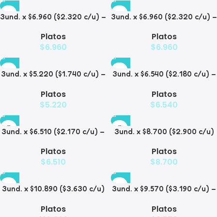
3und. x $6.960 ($2.320 c/u) –
3und. x $6.960 ($2.320 c/u) –
Plato para Mascotas Diseño
Plato para Mascotas
Platos
Platos
Diamante
$
6.960
$
6.960
3und. x $5.220 ($1.740 c/u) –
3und. x $6.540 ($2.180 c/u) –
Plato Elevado para
Plato Antiderrame para
Platos
Platos
Mascotas Diseño Manzana
Mascotas
$
5.220
$
6.540
3und. x $6.510 ($2.170 c/u) –
3und. x $8.700 ($2.900 c/u)
Plato Elevado para
– Plato Elevado de Acero
Platos
Platos
Mascotas
para Mascotas
$
6.510
$
8.700
3und. x $10.890 ($3.630 c/u)
3und. x $9.570 ($3.190 c/u) –
– Plato Elevado con Acero
Plato Elevado para
Platos
Platos
para Mascotas
Mascotas