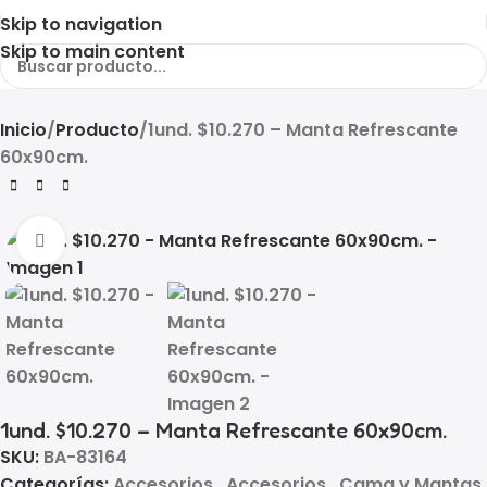
Skip to navigation
Skip to main content
Inicio
Producto
1und. $10.270 – Manta Refrescante
60x90cm.
Click to enlarge
1und. $10.270 – Manta Refrescante 60x90cm.
SKU:
BA-83164
Categorías:
Accesorios
,
Accesorios
,
Cama y Mantas