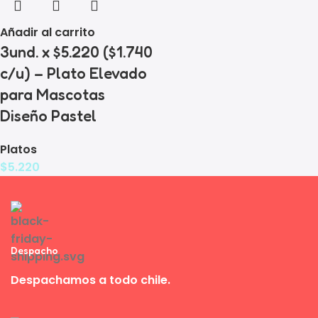
Añadir al carrito
3und. x $5.220 ($1.740
c/u) – Plato Elevado
para Mascotas
Diseño Pastel
Platos
$
5.220
Despacho
Despachamos a todo chile.