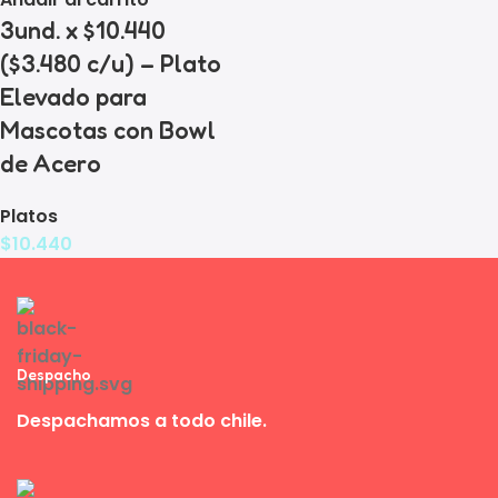
3und. x $10.440
($3.480 c/u) – Plato
Elevado para
Mascotas con Bowl
de Acero
Platos
$
10.440
Despacho
Despachamos a todo chile.