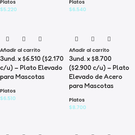
Platos
Platos
$
5.220
$
6.540
Añadir al carrito
Añadir al carrito
3und. x $6.510 ($2.170
3und. x $8.700
c/u) – Plato Elevado
($2.900 c/u) – Plato
para Mascotas
Elevado de Acero
para Mascotas
Platos
$
6.510
Platos
$
8.700