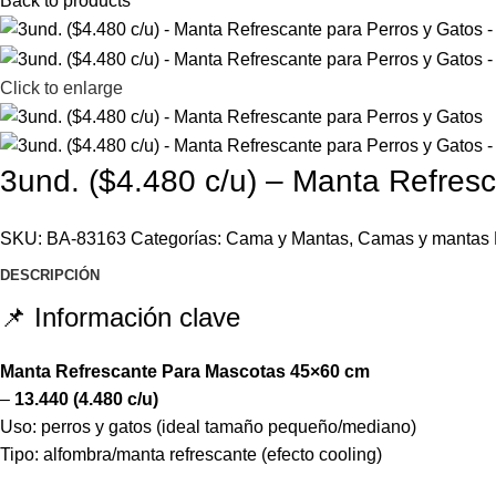
Back to products
Click to enlarge
3und. ($4.480 c/u) – Manta Refres
SKU:
BA-83163
Categorías:
Cama y Mantas
,
Camas y mantas
DESCRIPCIÓN
📌 Información clave
Manta Refrescante Para Mascotas 45×60 cm
–
13.440 (4.480 c/u)
Uso: perros y gatos (ideal tamaño pequeño/mediano)
Tipo: alfombra/manta refrescante (efecto cooling)