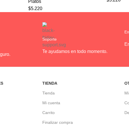
Platos
$
5.220
En
Soporte
En
Te ayudamos en todo momento.
guro.
ES
TIENDA
O
Tienda
Mi
Mi cuenta
Co
Carrito
De
Finalizar compra