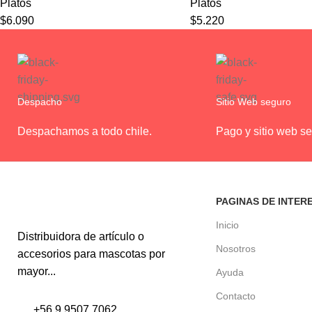
Platos
Platos
$
6.090
$
5.220
Despacho
Sitio Web seguro
Despachamos a todo chile.
Pago y sitio web se
PAGINAS DE INTER
Inicio
Distribuidora de artículo o
Nosotros
accesorios para mascotas por
mayor...
Ayuda
Contacto
+56 9 9507 7062