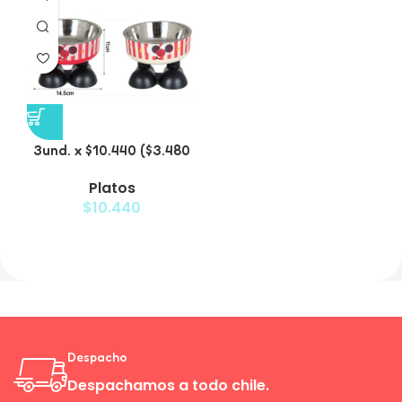
3und. x $10.440 ($3.480
c/u) – Plato Elevado
Platos
para Mascotas con Bowl
$
10.440
de Acero
Despacho
Despachamos a todo chile.