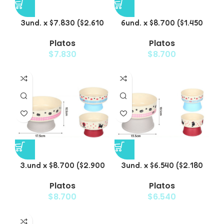
3und. x $7.830 ($2.610
6und. x $8.700 ($1.450
c/u) – Plato Elevado
c/u) – Plato
Platos
Platos
para Mascotas
Antiderrame para
$
7.830
$
8.700
Mascotas
3.und x $8.700 ($2.900
3und. x $6.540 ($2.180
c/u) – Plato Elevado
c/u) – Plato Elevado
Platos
Platos
para Mascotas
para Mascotas con
$
8.700
$
6.540
Diseño Decorativo