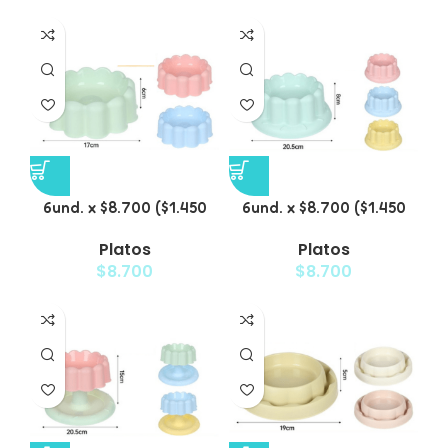
6und. x $8.700 ($1.450
6und. x $8.700 ($1.450
c/u) – Plato para
c/u) – Plato para
Platos
Platos
Mascotas
Mascotas Diseño Floral
$
8.700
$
8.700