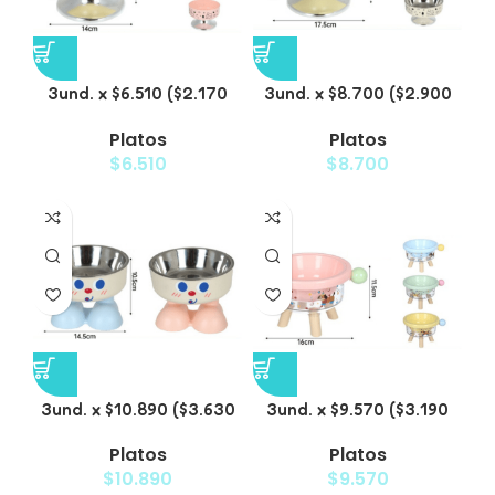
3und. x $6.510 ($2.170
3und. x $8.700 ($2.900
c/u) – Plato Elevado
c/u) – Plato Elevado de
Platos
Platos
para Mascotas
Acero para Mascotas
$
6.510
$
8.700
3und. x $10.890 ($3.630
3und. x $9.570 ($3.190
c/u) – Plato Elevado con
c/u) – Plato Elevado
Platos
Platos
Acero para Mascotas
para Mascotas
$
10.890
$
9.570