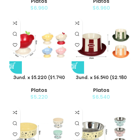
Platos
Platos
Mascotas Diseño
Mascotas
$
6.960
$
6.960
Diamante
3und. x $5.220 ($1.740
3und. x $6.540 ($2.180
c/u) – Plato Elevado
c/u) – Plato
Platos
Platos
para Mascotas Diseño
Antiderrame para
$
5.220
$
6.540
Manzana
Mascotas