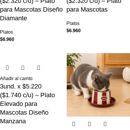
($2.320 c/u) – Plato
($2.320 c/u) – Plato
para Mascotas Diseño
para Mascotas
Diamante
Platos
$
6.960
Platos
$
6.960
Añadir al carrito
3und. x $5.220
($1.740 c/u) – Plato
Elevado para
Mascotas Diseño
Manzana