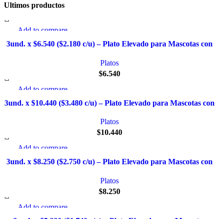
Ultimos productos
Add to compare
Quick view
3und. x $6.540 ($2.180 c/u) – Plato Elevado para Mascotas con
Añadir a la lista de deseo
Diseño Decorativo
Platos
$
6.540
Add to compare
Quick view
3und. x $10.440 ($3.480 c/u) – Plato Elevado para Mascotas con
Añadir a la lista de deseo
Bowl de Acero
Platos
$
10.440
Add to compare
Quick view
3und. x $8.250 ($2.750 c/u) – Plato Elevado para Mascotas con
Añadir a la lista de deseo
Diseño de Gatos
Platos
$
8.250
Add to compare
Quick view