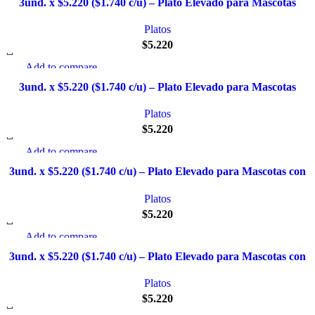
3und. x $5.220 ($1.740 c/u) – Plato Elevado para Mascotas
Añadir a la lista de deseo
Texturizado
Platos
$
5.220
Add to compare
Quick view
3und. x $5.220 ($1.740 c/u) – Plato Elevado para Mascotas
Añadir a la lista de deseo
Diseño Pastel
Platos
$
5.220
Add to compare
Quick view
3und. x $5.220 ($1.740 c/u) – Plato Elevado para Mascotas con
Añadir a la lista de deseo
Diseños Estampados
Platos
$
5.220
Add to compare
Quick view
3und. x $5.220 ($1.740 c/u) – Plato Elevado para Mascotas con
Añadir a la lista de deseo
Diseño
Platos
$
5.220