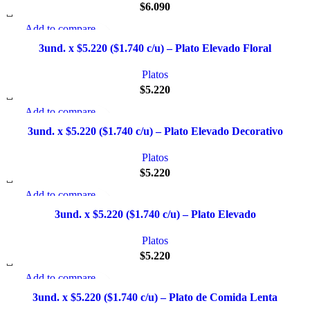
$
6.090
Add to compare
Quick view
3und. x $5.220 ($1.740 c/u) – Plato Elevado Floral
Añadir a la lista de deseo
Platos
$
5.220
Add to compare
Quick view
3und. x $5.220 ($1.740 c/u) – Plato Elevado Decorativo
Añadir a la lista de deseo
Platos
$
5.220
Add to compare
Quick view
3und. x $5.220 ($1.740 c/u) – Plato Elevado
Añadir a la lista de deseo
Platos
$
5.220
Add to compare
Quick view
3und. x $5.220 ($1.740 c/u) – Plato de Comida Lenta
Añadir a la lista de deseo