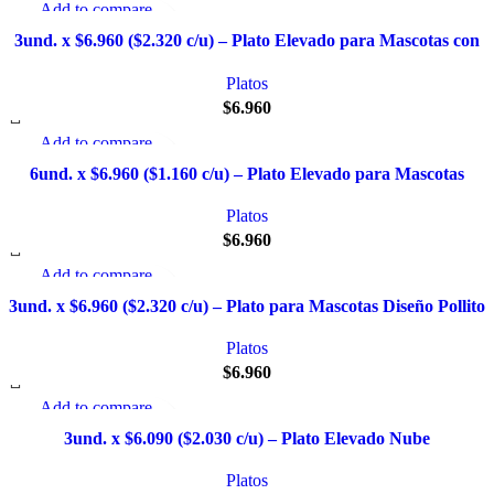
Add to compare
Quick view
3und. x $6.960 ($2.320 c/u) – Plato Elevado para Mascotas con
Añadir a la lista de deseo
Patitas
Platos
$
6.960
Add to compare
Quick view
6und. x $6.960 ($1.160 c/u) – Plato Elevado para Mascotas
Añadir a la lista de deseo
Platos
$
6.960
Add to compare
Quick view
3und. x $6.960 ($2.320 c/u) – Plato para Mascotas Diseño Pollito
Añadir a la lista de deseo
Platos
$
6.960
Add to compare
Quick view
3und. x $6.090 ($2.030 c/u) – Plato Elevado Nube
Añadir a la lista de deseo
Platos