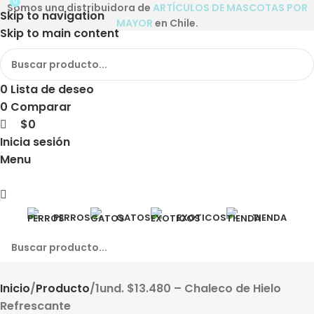
0
Somos una distribuidora de
ARTÍCULOS DE MASCOTAS POR
Skip to navigation
MAYOR
en Chile.
Skip to main content
0
Lista de deseo
0
Comparar
$
0
Inicia sesión
Menu
PERROS
GATOS
EXOTICOS
TIENDA
Inicio
Producto
1und. $13.480 – Chaleco de Hielo
Refrescante