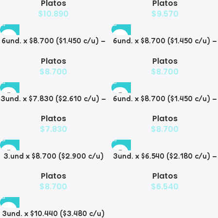
Platos
Platos
para Mascotas
Mascotas
$
10.890
$
9.570
6und. x $8.700 ($1.450 c/u) –
6und. x $8.700 ($1.450 c/u) –
Plato para Mascotas
Plato para Mascotas Diseño
Platos
Platos
Floral
$
8.700
$
8.700
3und. x $7.830 ($2.610 c/u) –
6und. x $8.700 ($1.450 c/u) –
Plato Elevado para
Plato Antiderrame para
Platos
Platos
Mascotas
Mascotas
$
7.830
$
8.700
3.und x $8.700 ($2.900 c/u)
3und. x $6.540 ($2.180 c/u) –
– Plato Elevado para
Plato Elevado para
Platos
Platos
Mascotas
Mascotas con Diseño
$
8.700
$
6.540
Decorativo
3und. x $10.440 ($3.480 c/u)