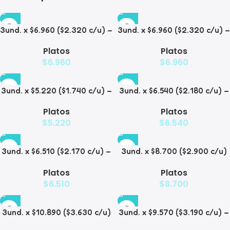
3und. x $6.960 ($2.320 c/u) –
3und. x $6.960 ($2.320 c/u) –
Plato para Mascotas Diseño
Plato para Mascotas
Platos
Platos
Diamante
$
6.960
$
6.960
3und. x $5.220 ($1.740 c/u) –
3und. x $6.540 ($2.180 c/u) –
Plato Elevado para
Plato Antiderrame para
Platos
Platos
Mascotas Diseño Manzana
Mascotas
$
5.220
$
6.540
3und. x $6.510 ($2.170 c/u) –
3und. x $8.700 ($2.900 c/u)
Plato Elevado para
– Plato Elevado de Acero
Platos
Platos
Mascotas
para Mascotas
$
6.510
$
8.700
3und. x $10.890 ($3.630 c/u)
3und. x $9.570 ($3.190 c/u) –
– Plato Elevado con Acero
Plato Elevado para