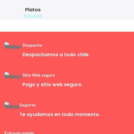
– Plato Elevado para
Platos
Mascotas con Bowl de Acero
$
10.440
Despacho
Despachamos a todo chile.
Sitio Web seguro
Pago y sitio web seguro.
Soporte
Te ayudamos en todo momento.
Entrega rapida