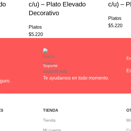
ado
c/u) – Plato Elevado
c/u) – 
Decorativo
Platos
$
5.220
Platos
$
5.220
En
Soporte
En
Te ayudamos en todo momento.
guro.
ES
TIENDA
O
Tienda
Mi
Mi cuenta
Co