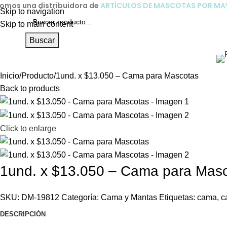
omos una distribuidora de
ARTÍCULOS DE MASCOTAS POR M
Skip to navigation
Skip to main content
Buscar
Inicio
Producto
1und. x $13.050 – Cama para Mascotas
Back to products
Click to enlarge
1und. x $13.050 – Cama para Mas
SKU:
DM-19812
Categoría:
Cama y Mantas
Etiquetas:
cama
,
c
DESCRIPCIÓN