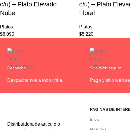
c/u) – Plato Elevado
c/u) – Plato Elev
Nube
Floral
Platos
Platos
$
6.090
$
5.220
Despacho
Sitio Web seguro
Despachamos a todo chile.
Pago y sitio web se
PAGINAS DE INTER
Inicio
Distribuidora de artículo o
Nosotros