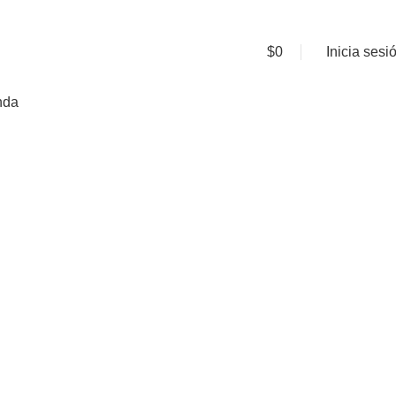
$
0
Inicia sesi
nda