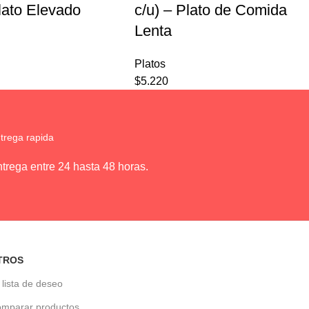
Plato Elevado
c/u) – Plato de Comida
Lenta
Platos
$
5.220
trega rapida
trega entre 24 hasta 48 horas.
TROS
 lista de deseo
mparar productos