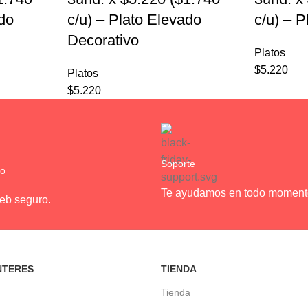
ado
c/u) – Plato Elevado
c/u) – 
Decorativo
Platos
$
5.220
Platos
$
5.220
Soporte
ro
Te ayudamos en todo moment
web seguro.
NTERES
TIENDA
Tienda