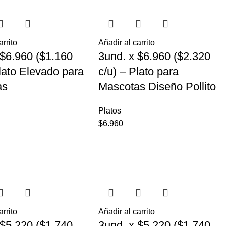
arrito
Añadir al carrito
 $6.960 ($1.160
3und. x $6.960 ($2.320
Plato Elevado para
c/u) – Plato para
as
Mascotas Diseño Pollito
Platos
$
6.960
arrito
Añadir al carrito
 $5.220 ($1.740
3und. x $5.220 ($1.740