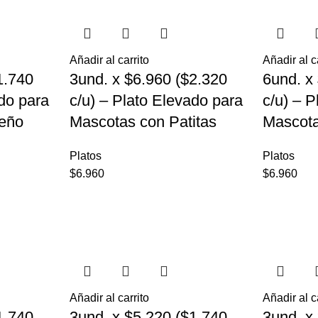
Añadir al carrito
Añadir al c
1.740
3und. x $6.960 ($2.320
6und. x
ado para
c/u) – Plato Elevado para
c/u) – 
eño
Mascotas con Patitas
Mascot
Platos
Platos
$
6.960
$
6.960
Añadir al carrito
Añadir al c
1.740
3und. x $5.220 ($1.740
3und. x