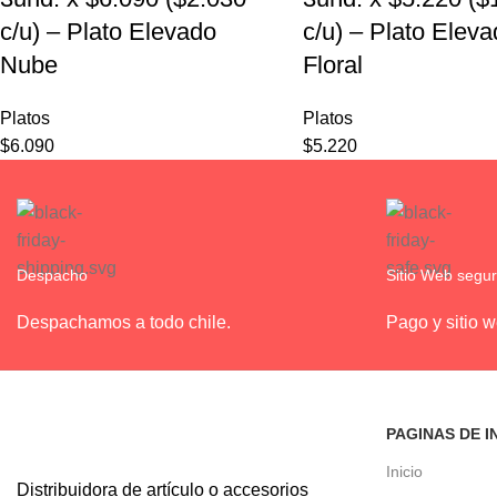
c/u) – Plato Elevado
c/u) – Plato Elev
Nube
Floral
Platos
Platos
$
6.090
$
5.220
Despacho
Sitio Web segu
Despachamos a todo chile.
Pago y sitio 
PAGINAS DE I
Inicio
Distribuidora de artículo o accesorios