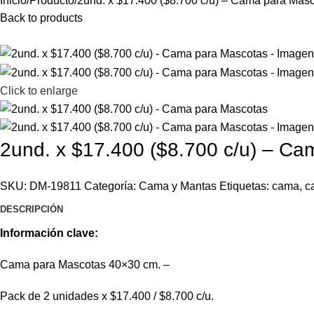
Inicio
Producto
2und. x $17.400 ($8.700 c/u) – Cama para Mas
Back to products
Click to enlarge
2und. x $17.400 ($8.700 c/u) – C
SKU:
DM-19811
Categoría:
Cama y Mantas
Etiquetas:
cama
,
c
DESCRIPCIÓN
Información clave:
Cama para Mascotas 40×30 cm. –
Pack de 2 unidades x $17.400 / $8.700 c/u.