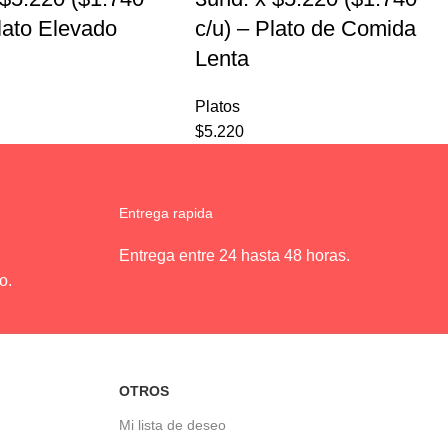
Plato Elevado
c/u) – Plato de Comida
Lenta
Platos
$
5.220
Entrega rapida
Entrega entre 24 hasta 48 horas.
o.
OTROS
Mi lista de deseo