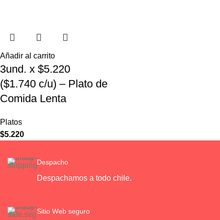
Añadir al carrito
3und. x $5.220
($1.740 c/u) – Plato de
Comida Lenta
Platos
$
5.220
Despacho
Despachamos a todo chile.
Sitio Web seguro