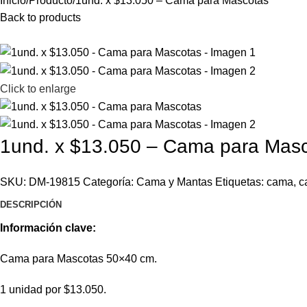
Inicio
Producto
1und. x $13.050 – Cama para Mascotas
Back to products
Click to enlarge
1und. x $13.050 – Cama para Mas
SKU:
DM-19815
Categoría:
Cama y Mantas
Etiquetas:
cama
,
c
DESCRIPCIÓN
Información clave:
Cama para Mascotas 50×40 cm.
1 unidad por $13.050.