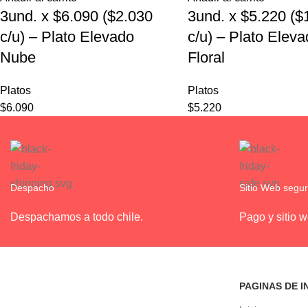
3und. x $6.090 ($2.030
3und. x $5.220 ($
c/u) – Plato Elevado
c/u) – Plato Elev
Nube
Floral
Platos
Platos
$
6.090
$
5.220
Despacho
Sitio Web segu
Despachamos a todo chile.
Pago y sitio 
PAGINAS DE I