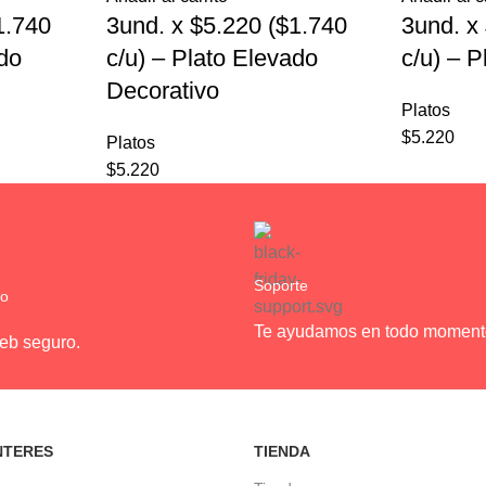
1.740
3und. x $5.220 ($1.740
3und. x
ado
c/u) – Plato Elevado
c/u) – 
Decorativo
Platos
$
5.220
Platos
$
5.220
Soporte
ro
Te ayudamos en todo moment
web seguro.
NTERES
TIENDA