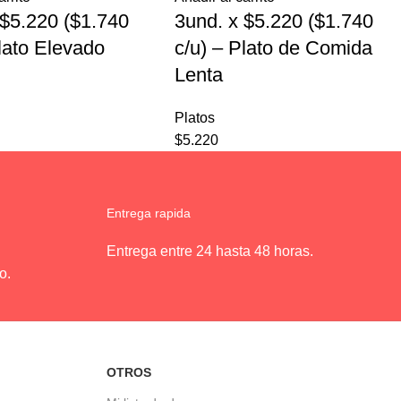
 $5.220 ($1.740
3und. x $5.220 ($1.740
Plato Elevado
c/u) – Plato de Comida
Lenta
Platos
$
5.220
Entrega rapida
Entrega entre 24 hasta 48 horas.
o.
OTROS