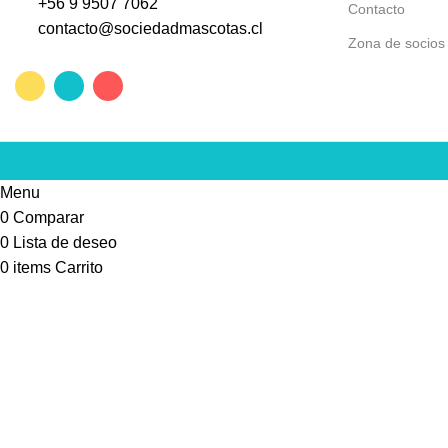
+56 9 9507 7062
Contacto
contacto@sociedadmascotas.cl
Zona de socios
Menu
0
Comparar
0
Lista de deseo
0
items
Carrito