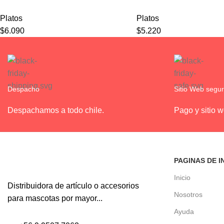
Platos
Platos
$
6.090
$
5.220
Despacho
Sitio Web segu
Despachamos a todo chile.
Pago y sitio 
PAGINAS DE I
Inicio
Distribuidora de artículo o accesorios
Nosotros
para mascotas por mayor...
Ayuda