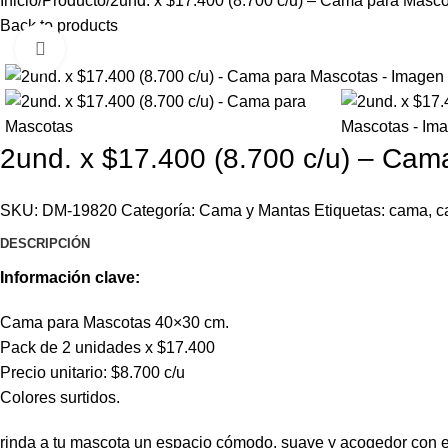
Inicio
Producto
2und. x $17.400 (8.700 c/u) – Cama para Masc
Back to products
Click to enlarge
2und. x $17.400 (8.700 c/u) – Cam
SKU:
DM-19820
Categoría:
Cama y Mantas
Etiquetas:
cama
,
c
DESCRIPCIÓN
Información clave:
Cama para Mascotas 40×30 cm.
Pack de 2 unidades x $17.400
Precio unitario: $8.700 c/u
Colores surtidos.
rinda a tu mascota un espacio cómodo, suave y acogedor con e