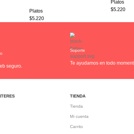
Platos
$
5.220
Platos
$
5.220
Soporte
ro
Te ayudamos en todo moment
web seguro.
NTERES
TIENDA
Tienda
Mi cuenta
Carrito