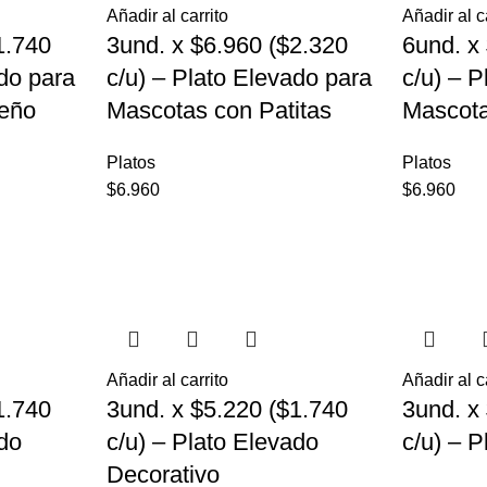
Añadir al carrito
Añadir al c
1.740
3und. x $6.960 ($2.320
6und. x
ado para
c/u) – Plato Elevado para
c/u) – 
eño
Mascotas con Patitas
Mascot
Platos
Platos
$
6.960
$
6.960
Añadir al carrito
Añadir al c
1.740
3und. x $5.220 ($1.740
3und. x
ado
c/u) – Plato Elevado
c/u) – 
Decorativo