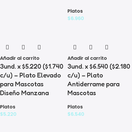
Platos
$
6.960
Añadir al carrito
Añadir al carrito
3und. x $5.220 ($1.740
3und. x $6.540 ($2.180
c/u) – Plato Elevado
c/u) – Plato
para Mascotas
Antiderrame para
Diseño Manzana
Mascotas
Platos
Platos
$
5.220
$
6.540