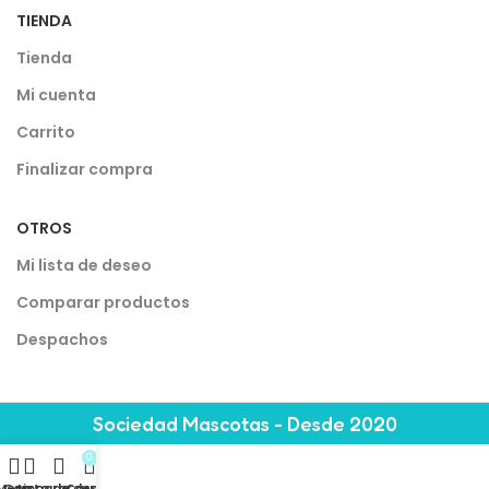
TIENDA
Tienda
Mi cuenta
Carrito
Finalizar compra
OTROS
Mi lista de deseo
Comparar productos
Despachos
Sociedad Mascotas - Desde 2020
0
Menu
Comparar
Lista de deseo
Carrito