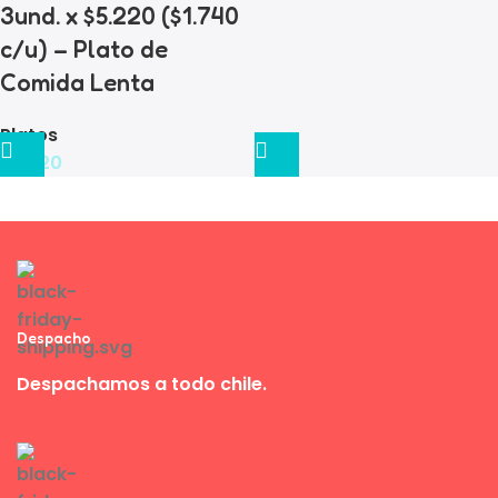
3und. x $5.220 ($1.740
c/u) – Plato de
Comida Lenta
Platos
$
5.220
Despacho
Despachamos a todo chile.