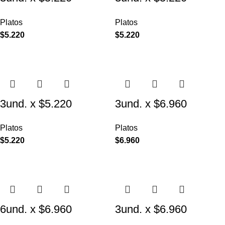
($1.740 c/u) – Plato
($1.740 c/u) – Plato
Platos
Platos
Elevado para
Elevado para
$
5.220
$
5.220
Mascotas Diseño
Mascotas con Diseños
Pastel
Estampados
3und. x $5.220
3und. x $6.960
($1.740 c/u) – Plato
($2.320 c/u) – Plato
Platos
Platos
Elevado para
Elevado para
$
5.220
$
6.960
Mascotas con Diseño
Mascotas con Patitas
6und. x $6.960
3und. x $6.960
($1.160 c/u) – Plato
($2.320 c/u) – Plato