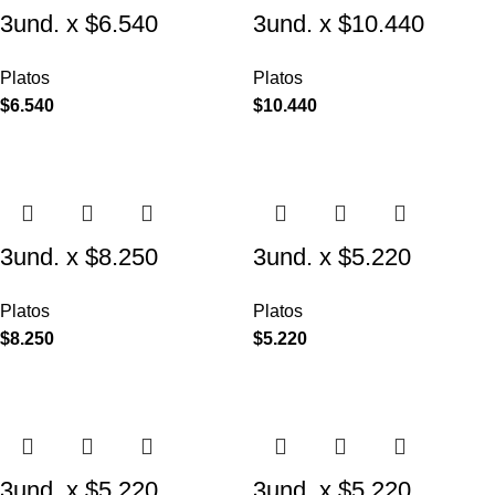
3und. x $6.540
3und. x $10.440
($2.180 c/u) – Plato
($3.480 c/u) – Plato
Platos
Platos
Elevado para
Elevado para
$
6.540
$
10.440
Mascotas con Diseño
Mascotas con Bowl de
Decorativo
Acero
3und. x $8.250
3und. x $5.220
($2.750 c/u) – Plato
($1.740 c/u) – Plato
Platos
Platos
Elevado para
Elevado para
$
8.250
$
5.220
Mascotas con Diseño
Mascotas Texturizado
de Gatos
3und. x $5.220
3und. x $5.220