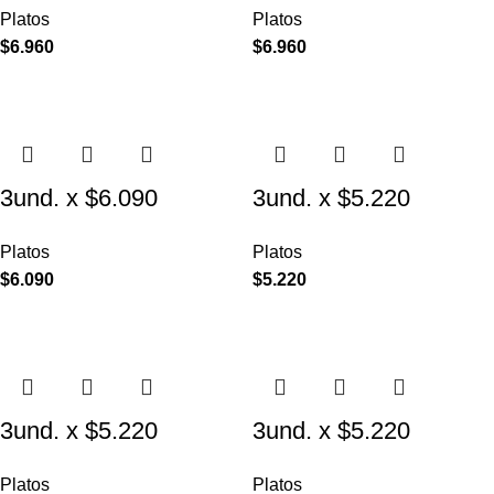
Platos
Platos
Elevado para
para Mascotas Diseño
$
6.960
$
6.960
Mascotas
Pollito
3und. x $6.090
3und. x $5.220
($2.030 c/u) – Plato
($1.740 c/u) – Plato
Platos
Platos
Elevado Nube
Elevado Floral
$
6.090
$
5.220
3und. x $5.220
3und. x $5.220
($1.740 c/u) – Plato
($1.740 c/u) – Plato
Platos
Platos