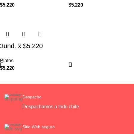
Elevado Decorativo
Elevado
$
5.220
$
5.220
3und. x $5.220
($1.740 c/u) – Plato de
Platos
Comida Lenta
$
5.220
Despacho
Despachamos a todo chile.
Sitio Web seguro