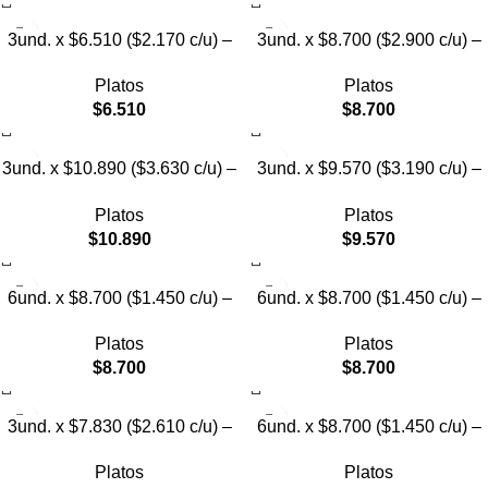
3und. x $6.510 ($2.170 c/u) –
3und. x $8.700 ($2.900 c/u) –
Plato Elevado para Mascotas
Plato Elevado de Acero para
Platos
Platos
Mascotas
$
6.510
$
8.700
3und. x $10.890 ($3.630 c/u) –
3und. x $9.570 ($3.190 c/u) –
Plato Elevado con Acero para
Plato Elevado para Mascotas
Platos
Platos
Mascotas
$
10.890
$
9.570
6und. x $8.700 ($1.450 c/u) –
6und. x $8.700 ($1.450 c/u) –
Plato para Mascotas
Plato para Mascotas Diseño
Platos
Platos
Floral
$
8.700
$
8.700
3und. x $7.830 ($2.610 c/u) –
6und. x $8.700 ($1.450 c/u) –
Plato Elevado para Mascotas
Plato Antiderrame para
Platos
Platos
Mascotas