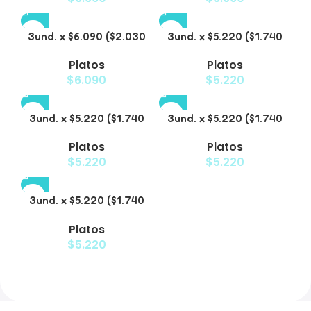
3und. x $6.090 ($2.030
3und. x $5.220 ($1.740
c/u) – Plato Elevado
c/u) – Plato Elevado
Platos
Platos
Nube
Floral
$
6.090
$
5.220
3und. x $5.220 ($1.740
3und. x $5.220 ($1.740
c/u) – Plato Elevado
c/u) – Plato Elevado
Platos
Platos
Decorativo
$
5.220
$
5.220
3und. x $5.220 ($1.740
c/u) – Plato de Comida
Platos
Lenta
$
5.220