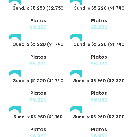
3und. x $8.250 ($2.750
3und. x $5.220 ($1.740
c/u) – Plato Elevado
c/u) – Plato Elevado
Platos
Platos
para Mascotas con
para Mascotas
$
8.250
$
5.220
Diseño de Gatos
Texturizado
3und. x $5.220 ($1.740
3und. x $5.220 ($1.740
c/u) – Plato Elevado
c/u) – Plato Elevado
Platos
Platos
para Mascotas Diseño
para Mascotas con
$
5.220
$
5.220
Pastel
Diseños Estampados
3und. x $5.220 ($1.740
3und. x $6.960 ($2.320
c/u) – Plato Elevado
c/u) – Plato Elevado
Platos
Platos
para Mascotas con
para Mascotas con
$
5.220
$
6.960
Diseño
Patitas
6und. x $6.960 ($1.160
3und. x $6.960 ($2.320
c/u) – Plato Elevado
c/u) – Plato para
Platos
Platos
para Mascotas
Mascotas Diseño Pollito
$
6.960
$
6.960