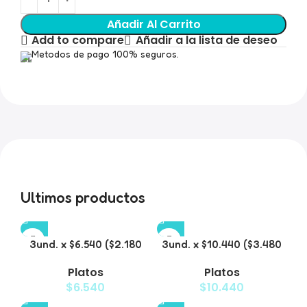
Añadir Al Carrito
Add to compare
Añadir a la lista de deseo
Metodos de pago 100% seguros.
Ultimos productos
3und. x $6.540 ($2.180
3und. x $10.440 ($3.480
c/u) – Plato Elevado
c/u) – Plato Elevado
Platos
Platos
para Mascotas con
para Mascotas con Bowl
$
6.540
$
10.440
Diseño Decorativo
de Acero