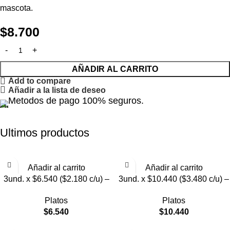
mascota.
$
8.700
AÑADIR AL CARRITO
Add to compare
Añadir a la lista de deseo
Metodos de pago 100% seguros.
Ultimos productos
Añadir al carrito
Añadir al carrito
3und. x $6.540 ($2.180 c/u) –
3und. x $10.440 ($3.480 c/u) –
Plato Elevado para Mascotas
Plato Elevado para Mascotas
Platos
Platos
con Diseño Decorativo
con Bowl de Acero
$
6.540
$
10.440