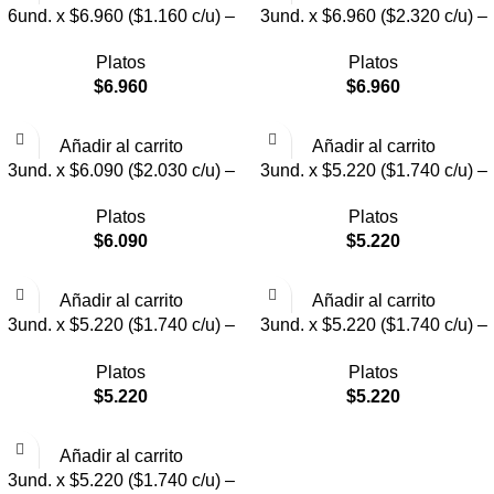
6und. x $6.960 ($1.160 c/u) –
3und. x $6.960 ($2.320 c/u) –
Plato Elevado para Mascotas
Plato para Mascotas Diseño
Platos
Platos
Pollito
$
6.960
$
6.960
Añadir al carrito
Añadir al carrito
3und. x $6.090 ($2.030 c/u) –
3und. x $5.220 ($1.740 c/u) –
Plato Elevado Nube
Plato Elevado Floral
Platos
Platos
$
6.090
$
5.220
Añadir al carrito
Añadir al carrito
3und. x $5.220 ($1.740 c/u) –
3und. x $5.220 ($1.740 c/u) –
Plato Elevado Decorativo
Plato Elevado
Platos
Platos
$
5.220
$
5.220
Añadir al carrito
3und. x $5.220 ($1.740 c/u) –