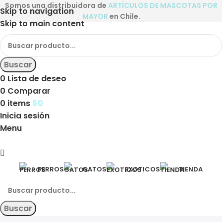
Somos una distribuidora de
ARTÍCULOS DE MASCOTAS POR
Skip to navigation
MAYOR
en Chile.
Skip to main content
Buscar
0
Lista de deseo
0
Comparar
0
items
$
0
Inicia sesión
Menu
PERROS
GATOS
EXOTICOS
TIENDA
Buscar