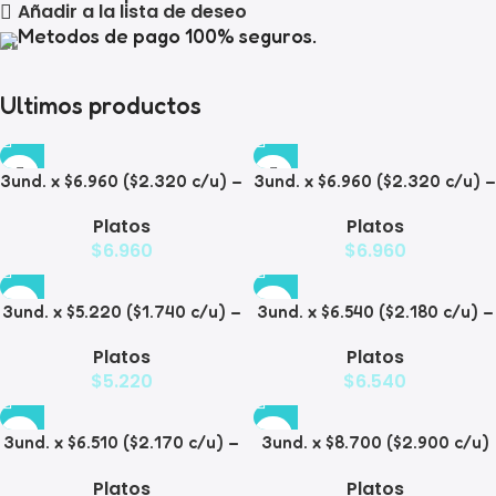
Añadir a la lista de deseo
Metodos de pago 100% seguros.
Ultimos productos
3und. x $6.960 ($2.320 c/u) –
3und. x $6.960 ($2.320 c/u) –
Plato para Mascotas Diseño
Plato para Mascotas
Platos
Platos
Diamante
$
6.960
$
6.960
3und. x $5.220 ($1.740 c/u) –
3und. x $6.540 ($2.180 c/u) –
Plato Elevado para
Plato Antiderrame para
Platos
Platos
Mascotas Diseño Manzana
Mascotas
$
5.220
$
6.540
3und. x $6.510 ($2.170 c/u) –
3und. x $8.700 ($2.900 c/u)
Plato Elevado para
– Plato Elevado de Acero
Platos
Platos
Mascotas
para Mascotas