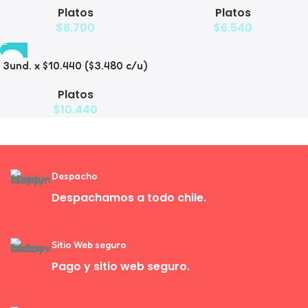
Platos
Platos
Mascotas
Mascotas con Diseño
$
8.700
$
6.540
Decorativo
3und. x $10.440 ($3.480 c/u)
– Plato Elevado para
Platos
Mascotas con Bowl de Acero
$
10.440
Despacho
Despachamos a todo chile.
Sitio Web seguro
Pago y sitio web seguro.