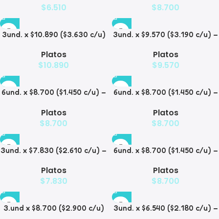
$
6.510
$
8.700
3und. x $10.890 ($3.630 c/u)
3und. x $9.570 ($3.190 c/u) –
– Plato Elevado con Acero
Plato Elevado para
Platos
Platos
para Mascotas
Mascotas
$
10.890
$
9.570
6und. x $8.700 ($1.450 c/u) –
6und. x $8.700 ($1.450 c/u) –
Plato para Mascotas
Plato para Mascotas Diseño
Platos
Platos
Floral
$
8.700
$
8.700
3und. x $7.830 ($2.610 c/u) –
6und. x $8.700 ($1.450 c/u) –
Plato Elevado para
Plato Antiderrame para
Platos
Platos
Mascotas
Mascotas
$
7.830
$
8.700
3.und x $8.700 ($2.900 c/u)
3und. x $6.540 ($2.180 c/u) –
– Plato Elevado para
Plato Elevado para