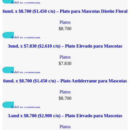
Add to compare
Quick view
6und. x $8.700 ($1.450 c/u) – Plato para Mascotas Diseño Floral
Añadir a la lista de deseo
Platos
$
8.700
Add to compare
Quick view
3und. x $7.830 ($2.610 c/u) – Plato Elevado para Mascotas
Añadir a la lista de deseo
Platos
$
7.830
Add to compare
Quick view
6und. x $8.700 ($1.450 c/u) – Plato Antiderrame para Mascotas
Añadir a la lista de deseo
Platos
$
8.700
Add to compare
Quick view
3.und x $8.700 ($2.900 c/u) – Plato Elevado para Mascotas
Añadir a la lista de deseo
Platos