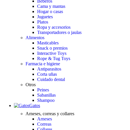
Beberos
Cama y mantas
Hogar o casas
Juguetes
Platos
Ropa y accesorios
Transportadores o jaulas
Alimentos
Masticables
Snack o premios
Interactive Toys
Rope & Tug Toys
Farmacia e higiene
Antiparasitos
Corta uñas
Cuidado dental
Otros
Peines
Sabanillas
Shampoo
Gatos
Arneses, correas y collares
Arneses
Correas
Collares