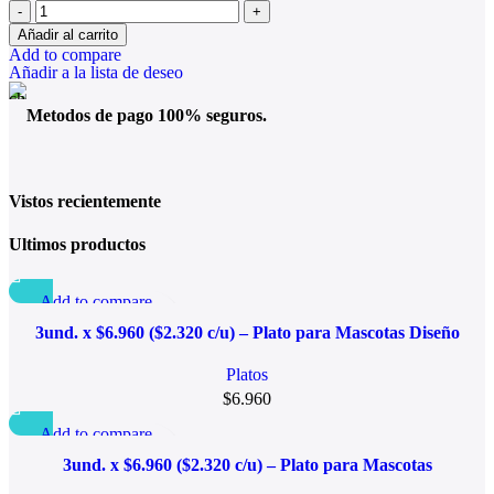
Añadir al carrito
Add to compare
Añadir a la lista de deseo
Metodos de pago 100% seguros.
Vistos recientemente
Ultimos productos
Add to compare
Quick view
3und. x $6.960 ($2.320 c/u) – Plato para Mascotas Diseño
Añadir a la lista de deseo
Diamante
Platos
$
6.960
Add to compare
Quick view
3und. x $6.960 ($2.320 c/u) – Plato para Mascotas
Añadir a la lista de deseo