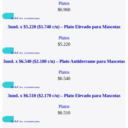
Platos
$
6.960
Add to compare
Quick view
3und. x $5.220 ($1.740 c/u) – Plato Elevado para Mascotas
Añadir a la lista de deseo
Diseño Manzana
Platos
$
5.220
Add to compare
Quick view
3und. x $6.540 ($2.180 c/u) – Plato Antiderrame para Mascotas
Añadir a la lista de deseo
Platos
$
6.540
Add to compare
Quick view
3und. x $6.510 ($2.170 c/u) – Plato Elevado para Mascotas
Añadir a la lista de deseo
Platos
$
6.510
Add to compare