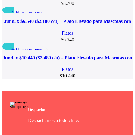
$
8.700
Add to compare
Quick view
3und. x $6.540 ($2.180 c/u) – Plato Elevado para Mascotas con
Añadir a la lista de deseo
Diseño Decorativo
Platos
$
6.540
Add to compare
Quick view
3und. x $10.440 ($3.480 c/u) – Plato Elevado para Mascotas con
Añadir a la lista de deseo
Bowl de Acero
Platos
$
10.440
Despacho
Despachamos a todo chile.