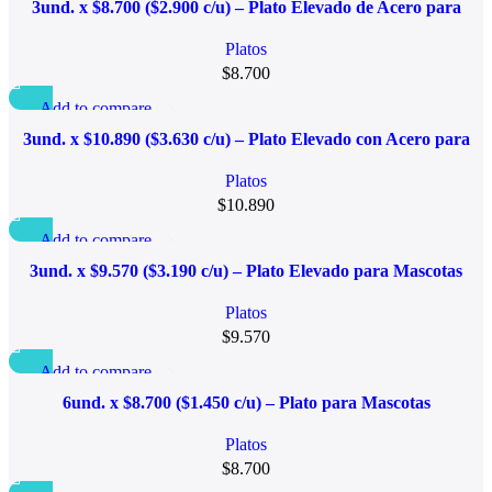
Quick view
3und. x $8.700 ($2.900 c/u) – Plato Elevado de Acero para
Añadir a la lista de deseo
Mascotas
Platos
$
8.700
Add to compare
Quick view
3und. x $10.890 ($3.630 c/u) – Plato Elevado con Acero para
Añadir a la lista de deseo
Mascotas
Platos
$
10.890
Add to compare
Quick view
3und. x $9.570 ($3.190 c/u) – Plato Elevado para Mascotas
Añadir a la lista de deseo
Platos
$
9.570
Add to compare
Quick view
6und. x $8.700 ($1.450 c/u) – Plato para Mascotas
Añadir a la lista de deseo
Platos
$
8.700