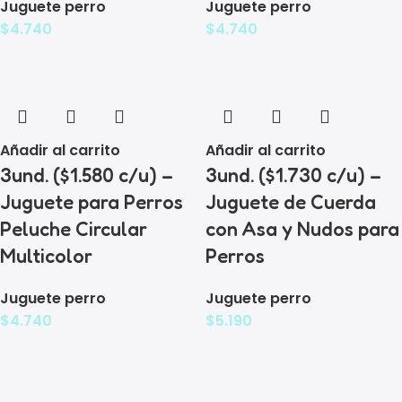
Juguete perro
Juguete perro
$
4.740
$
4.740
Añadir al carrito
Añadir al carrito
3und. ($1.580 c/u) –
3und. ($1.730 c/u) –
Juguete para Perros
Juguete de Cuerda
Peluche Circular
con Asa y Nudos para
Multicolor
Perros
Juguete perro
Juguete perro
$
4.740
$
5.190