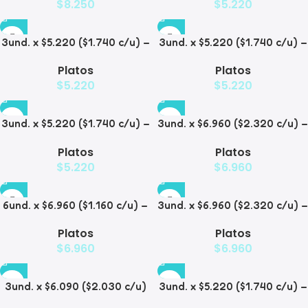
$
8.250
$
5.220
Gatos
3und. x $5.220 ($1.740 c/u) –
3und. x $5.220 ($1.740 c/u) –
Plato Elevado para
Plato Elevado para
Platos
Platos
Mascotas Diseño Pastel
Mascotas con Diseños
$
5.220
$
5.220
Estampados
3und. x $5.220 ($1.740 c/u) –
3und. x $6.960 ($2.320 c/u) –
Plato Elevado para
Plato Elevado para
Platos
Platos
Mascotas con Diseño
Mascotas con Patitas
$
5.220
$
6.960
6und. x $6.960 ($1.160 c/u) –
3und. x $6.960 ($2.320 c/u) –
Plato Elevado para
Plato para Mascotas Diseño
Platos
Platos
Mascotas
Pollito
$
6.960
$
6.960
3und. x $6.090 ($2.030 c/u)
3und. x $5.220 ($1.740 c/u) –
– Plato Elevado Nube
Plato Elevado Floral