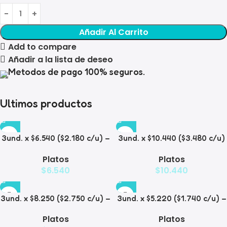
Añadir Al Carrito
Add to compare
Añadir a la lista de deseo
Metodos de pago 100% seguros.
Ultimos productos
3und. x $6.540 ($2.180 c/u) –
3und. x $10.440 ($3.480 c/u)
Plato Elevado para
– Plato Elevado para
Platos
Platos
Mascotas con Diseño
Mascotas con Bowl de Acero
$
6.540
$
10.440
Decorativo
3und. x $8.250 ($2.750 c/u) –
3und. x $5.220 ($1.740 c/u) –
Plato Elevado para
Plato Elevado para
Platos
Platos
Mascotas con Diseño de
Mascotas Texturizado