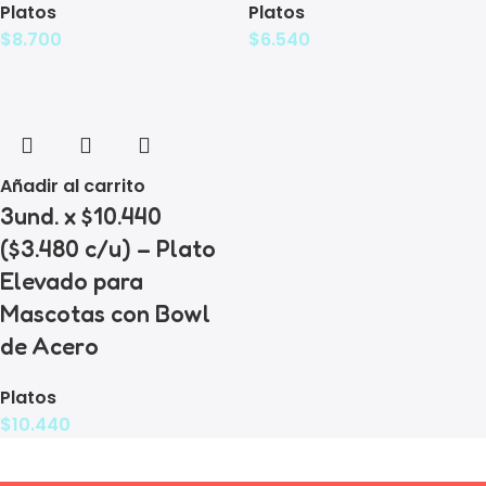
Platos
Platos
$
8.700
$
6.540
Añadir al carrito
3und. x $10.440
($3.480 c/u) – Plato
Elevado para
Mascotas con Bowl
de Acero
Platos
$
10.440