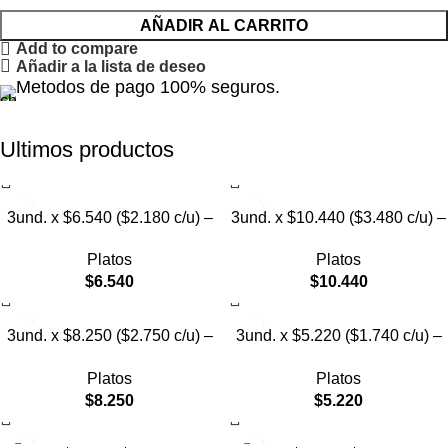
AÑADIR AL CARRITO
Add to compare
Añadir a la lista de deseo
Metodos de pago 100% seguros.
Ultimos productos
3und. x $6.540 ($2.180 c/u) –
3und. x $10.440 ($3.480 c/u) –
Plato Elevado para Mascotas
Plato Elevado para Mascotas
Platos
Platos
con Diseño Decorativo
con Bowl de Acero
$
6.540
$
10.440
3und. x $8.250 ($2.750 c/u) –
3und. x $5.220 ($1.740 c/u) –
Plato Elevado para Mascotas
Plato Elevado para Mascotas
Platos
Platos
con Diseño de Gatos
Texturizado
$
8.250
$
5.220