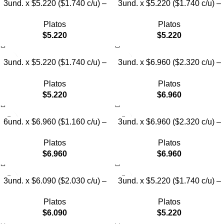
3und. x $5.220 ($1.740 c/u) –
3und. x $5.220 ($1.740 c/u) –
Plato Elevado para Mascotas
Plato Elevado para Mascotas
Platos
Platos
Diseño Pastel
con Diseños Estampados
$
5.220
$
5.220
3und. x $5.220 ($1.740 c/u) –
3und. x $6.960 ($2.320 c/u) –
Plato Elevado para Mascotas
Plato Elevado para Mascotas
Platos
Platos
con Diseño
con Patitas
$
5.220
$
6.960
6und. x $6.960 ($1.160 c/u) –
3und. x $6.960 ($2.320 c/u) –
Plato Elevado para Mascotas
Plato para Mascotas Diseño
Platos
Platos
Pollito
$
6.960
$
6.960
3und. x $6.090 ($2.030 c/u) –
3und. x $5.220 ($1.740 c/u) –
Plato Elevado Nube
Plato Elevado Floral
Platos
Platos
$
6.090
$
5.220