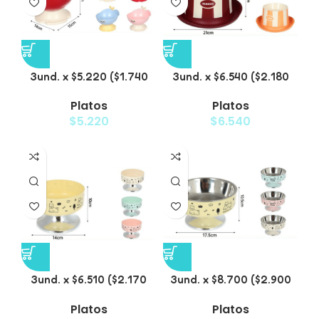
3und. x $5.220 ($1.740
3und. x $6.540 ($2.180
c/u) – Plato Elevado
c/u) – Plato
Platos
Platos
para Mascotas Diseño
Antiderrame para
$
5.220
$
6.540
Manzana
Mascotas
3und. x $6.510 ($2.170
3und. x $8.700 ($2.900
c/u) – Plato Elevado
c/u) – Plato Elevado de
Platos
Platos
para Mascotas
Acero para Mascotas