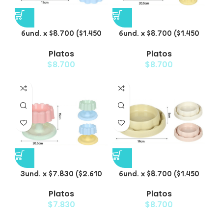
6und. x $8.700 ($1.450
6und. x $8.700 ($1.450
c/u) – Plato para
c/u) – Plato para
Platos
Platos
Mascotas
Mascotas Diseño Floral
$
8.700
$
8.700
3und. x $7.830 ($2.610
6und. x $8.700 ($1.450
c/u) – Plato Elevado
c/u) – Plato
Platos
Platos
para Mascotas
Antiderrame para
$
7.830
$
8.700
Mascotas