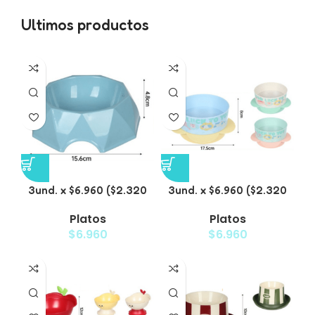
Ultimos productos
3und. x $6.960 ($2.320
3und. x $6.960 ($2.320
c/u) – Plato para
c/u) – Plato para
Platos
Platos
Mascotas Diseño
Mascotas
$
6.960
$
6.960
Diamante