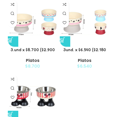
3.und x $8.700 ($2.900
3und. x $6.540 ($2.180
c/u) – Plato Elevado
c/u) – Plato Elevado
Platos
Platos
para Mascotas
para Mascotas con
$
8.700
$
6.540
Diseño Decorativo