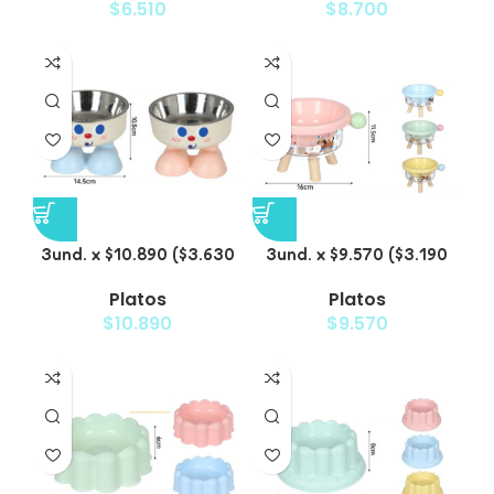
$
6.510
$
8.700
3und. x $10.890 ($3.630
3und. x $9.570 ($3.190
c/u) – Plato Elevado con
c/u) – Plato Elevado
Platos
Platos
Acero para Mascotas
para Mascotas
$
10.890
$
9.570