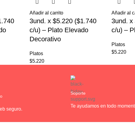
Añadir al carrito
Añadir al c
1.740
3und. x $5.220 ($1.740
3und. x
ado
c/u) – Plato Elevado
c/u) – 
Decorativo
Platos
$
5.220
Platos
$
5.220
Soporte
ro
Te ayudamos en todo moment
web seguro.