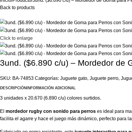
Inicio
Producto
3und. ($6.890 c/u) – Mordedor de Goma para P
Back to products
Click to enlarge
3und. ($6.890 c/u) – Mordedor de
SKU:
BA-74853
Categorías:
Juguete gato
,
Juguete perro
,
Jugu
DESCRIPCIÓN
INFORMACIÓN ADICIONAL
3 unidades x 20.670 (6.890 c/u) colores surtidos.
El
mordedor rugby con sonido para perros
es ideal para man
facilita el agarre y hace el juego más dinámico, perfecto para la
Fabricado en goma resistente, este
juguete interactivo para 