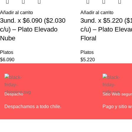
Añadir al carrito
Añadir al carrito
3und. x $6.090 ($2.030
3und. x $5.220 ($
c/u) – Plato Elevado
c/u) – Plato Elev
Nube
Floral
Platos
Platos
$
6.090
$
5.220
Despacho
Sitio Web segu
Despachamos a todo chile.
Pago y sitio 