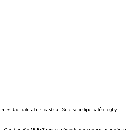
necesidad natural de masticar. Su diseño tipo balón rugby
asa. Con tamaño
15.5×7 cm
, es cómodo para perros pequeños y