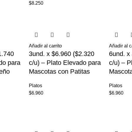
$
8.250
Añadir al carrito
Añadir al c
1.740
3und. x $6.960 ($2.320
6und. x
ado para
c/u) – Plato Elevado para
c/u) – 
eño
Mascotas con Patitas
Mascot
Platos
Platos
$
6.960
$
6.960