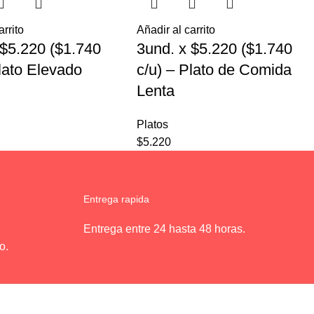
arrito
Añadir al carrito
 $5.220 ($1.740
3und. x $5.220 ($1.740
Plato Elevado
c/u) – Plato de Comida
Lenta
Platos
$
5.220
Entrega rapida
Entrega entre 24 hasta 48 horas.
o.