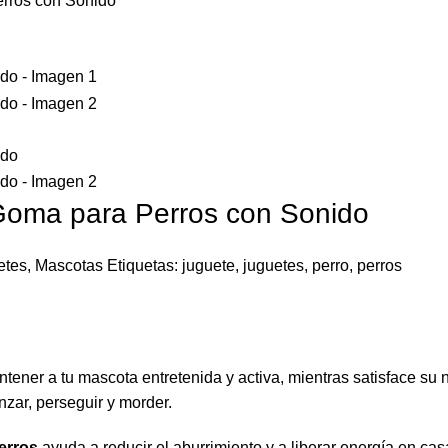
erros con Sonido
 Goma para Perros con Sonido
etes
,
Mascotas
Etiquetas:
juguete
,
juguetes
,
perro
,
perros
tener a tu mascota entretenida y activa, mientras satisface su 
nzar, perseguir y morder.
perros
ayuda a reducir el aburrimiento y a liberar energía en c