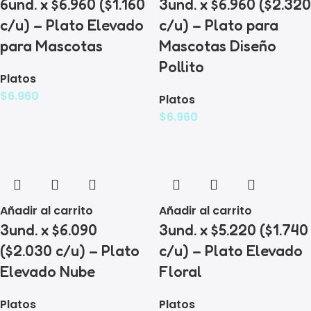
6und. x $6.960 ($1.160
3und. x $6.960 ($2.320
c/u) – Plato Elevado
c/u) – Plato para
para Mascotas
Mascotas Diseño
Pollito
Platos
$
6.960
Platos
$
6.960
Añadir al carrito
Añadir al carrito
3und. x $6.090
3und. x $5.220 ($1.740
($2.030 c/u) – Plato
c/u) – Plato Elevado
Elevado Nube
Floral
Platos
Platos