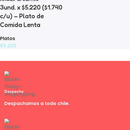
3und. x $5.220 ($1.740
c/u) – Plato de
Comida Lenta
Platos
$
5.220
Despacho
Despachamos a todo chile.