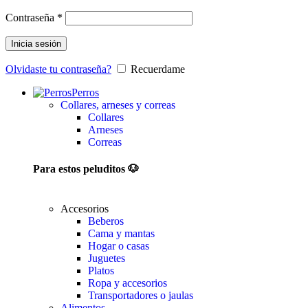
Contraseña
*
Inicia sesión
Olvidaste tu contraseña?
Recuerdame
Perros
Collares, arneses y correas
Collares
Arneses
Correas
Para estos peluditos 🐶
Accesorios
Beberos
Cama y mantas
Hogar o casas
Juguetes
Platos
Ropa y accesorios
Transportadores o jaulas
Alimentos