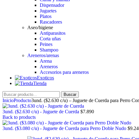
Dispensador
Juguetes
Platos
Rascadores
Aseo/higiene
Antiparasitos
Corta uñas
Peines
Shampoo
Areneros/arenas
Arena
Areneros
Accesorios para areneros
Exoticos
Tienda
Buscar
Inicio
Producto
3und. ($2.630 c/u) – Juguete de Cuerda para Perro C
3und. ($2.630 c/u) - Juguete de Cuerda
$
7.890
Back to products
3und. ($3.080 c/u) - Juguete de Cuerda para Perro Doble Nudo
$
9.24