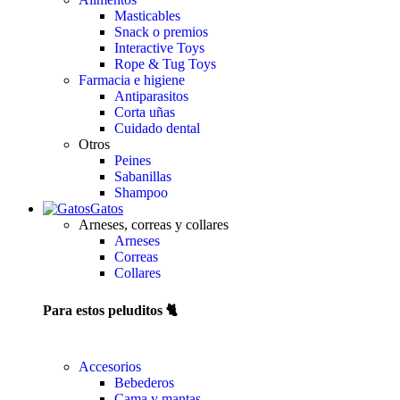
Masticables
Snack o premios
Interactive Toys
Rope & Tug Toys
Farmacia e higiene
Antiparasitos
Corta uñas
Cuidado dental
Otros
Peines
Sabanillas
Shampoo
Gatos
Arneses, correas y collares
Arneses
Correas
Collares
Para estos peluditos 🐈
Accesorios
Bebederos
Cama y mantas