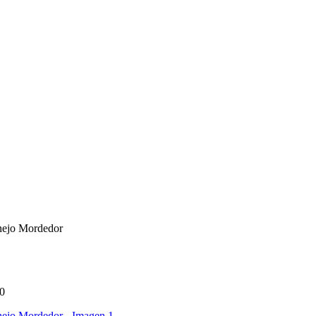
onejo Mordedor
0