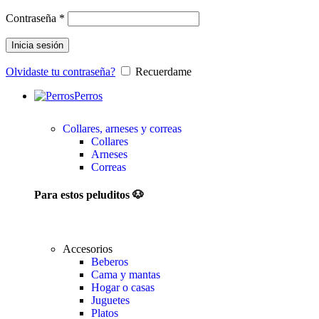
Contraseña
*
Inicia sesión
Olvidaste tu contraseña?
Recuerdame
Perros
Collares, arneses y correas
Collares
Arneses
Correas
Para estos peluditos 🐶
Accesorios
Beberos
Cama y mantas
Hogar o casas
Juguetes
Platos