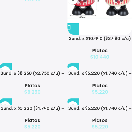
3und. x $10.440 ($3.480 c/u)
– Plato Elevado para
Platos
Mascotas con Bowl de Acero
$
10.440
3und. x $8.250 ($2.750 c/u) –
3und. x $5.220 ($1.740 c/u) –
Plato Elevado para
Plato Elevado para
Platos
Platos
Mascotas con Diseño de
Mascotas Texturizado
$
8.250
$
5.220
Gatos
3und. x $5.220 ($1.740 c/u) –
3und. x $5.220 ($1.740 c/u) –
Plato Elevado para
Plato Elevado para
Platos
Platos
Mascotas Diseño Pastel
Mascotas con Diseños
$
5.220
$
5.220
Estampados