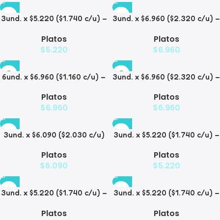
3und. x $5.220 ($1.740 c/u) –
3und. x $6.960 ($2.320 c/u) –
Plato Elevado para
Plato Elevado para
Platos
Platos
Mascotas con Diseño
Mascotas con Patitas
$
5.220
$
6.960
6und. x $6.960 ($1.160 c/u) –
3und. x $6.960 ($2.320 c/u) –
Plato Elevado para
Plato para Mascotas Diseño
Platos
Platos
Mascotas
Pollito
$
6.960
$
6.960
3und. x $6.090 ($2.030 c/u)
3und. x $5.220 ($1.740 c/u) –
– Plato Elevado Nube
Plato Elevado Floral
Platos
Platos
$
6.090
$
5.220
3und. x $5.220 ($1.740 c/u) –
3und. x $5.220 ($1.740 c/u) –
Plato Elevado Decorativo
Plato Elevado
Platos
Platos