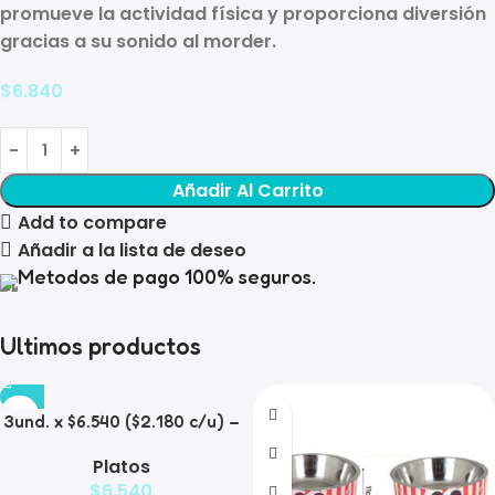
promueve la actividad física y proporciona diversión
gracias a su sonido al morder.
$
6.840
Añadir Al Carrito
Add to compare
Añadir a la lista de deseo
Metodos de pago 100% seguros.
Ultimos productos
3und. x $6.540 ($2.180 c/u) –
Plato Elevado para
Platos
Mascotas con Diseño
$
6.540
Decorativo