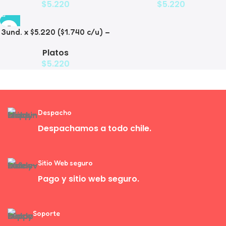
$
5.220
$
5.220
3und. x $5.220 ($1.740 c/u) –
Plato de Comida Lenta
Platos
$
5.220
Despacho
Despachamos a todo chile.
Sitio Web seguro
Pago y sitio web seguro.
Soporte