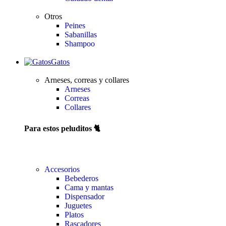
Otros
Peines
Sabanillas
Shampoo
Gatos
Arneses, correas y collares
Arneses
Correas
Collares
Para estos peluditos 🐈
Accesorios
Bebederos
Cama y mantas
Dispensador
Juguetes
Platos
Rascadores