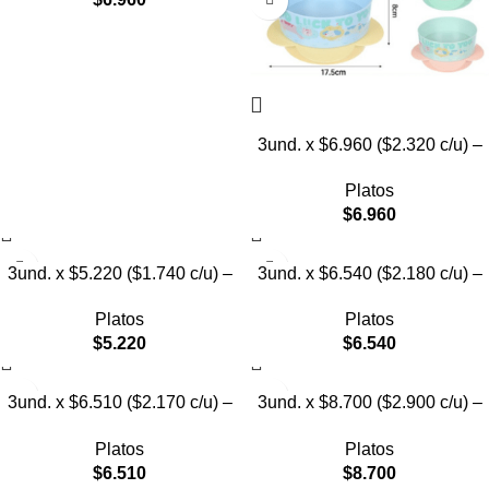
3und. x $6.960 ($2.320 c/u) –
Plato para Mascotas
Platos
$
6.960
3und. x $5.220 ($1.740 c/u) –
3und. x $6.540 ($2.180 c/u) –
Plato Elevado para Mascotas
Plato Antiderrame para
Platos
Platos
Diseño Manzana
Mascotas
$
5.220
$
6.540
3und. x $6.510 ($2.170 c/u) –
3und. x $8.700 ($2.900 c/u) –
Plato Elevado para Mascotas
Plato Elevado de Acero para
Platos
Platos
Mascotas
$
6.510
$
8.700