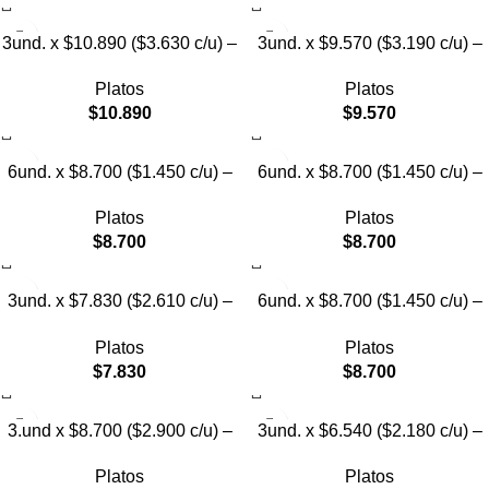
3und. x $10.890 ($3.630 c/u) –
3und. x $9.570 ($3.190 c/u) –
Plato Elevado con Acero para
Plato Elevado para Mascotas
Platos
Platos
Mascotas
$
10.890
$
9.570
6und. x $8.700 ($1.450 c/u) –
6und. x $8.700 ($1.450 c/u) –
Plato para Mascotas
Plato para Mascotas Diseño
Platos
Platos
Floral
$
8.700
$
8.700
3und. x $7.830 ($2.610 c/u) –
6und. x $8.700 ($1.450 c/u) –
Plato Elevado para Mascotas
Plato Antiderrame para
Platos
Platos
Mascotas
$
7.830
$
8.700
3.und x $8.700 ($2.900 c/u) –
3und. x $6.540 ($2.180 c/u) –
Plato Elevado para Mascotas
Plato Elevado para Mascotas
Platos
Platos
con Diseño Decorativo