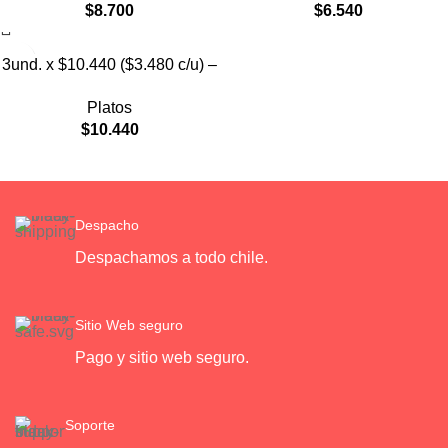
$
8.700
$
6.540
3und. x $10.440 ($3.480 c/u) –
Plato Elevado para Mascotas
Platos
con Bowl de Acero
$
10.440
Despacho
Despachamos a todo chile.
Sitio Web seguro
Pago y sitio web seguro.
Soporte