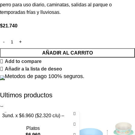
perro para uso diario, caminatas, salidas al parque o
temporadas frías y lluviosas.
$
21.740
AÑADIR AL CARRITO
Add to compare
Añadir a la lista de deseo
Metodos de pago 100% seguros.
Ultimos productos
3und. x $6.960 ($2.320 c/u) –
Plato para Mascotas Diseño
Platos
Diamante
$
6.960