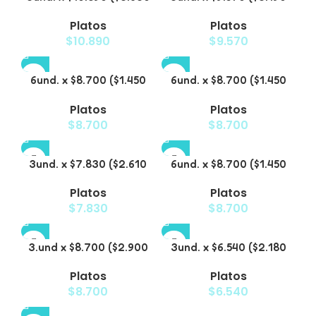
c/u) – Plato Elevado con
c/u) – Plato Elevado
Platos
Platos
Acero para Mascotas
para Mascotas
$
10.890
$
9.570
6und. x $8.700 ($1.450
6und. x $8.700 ($1.450
c/u) – Plato para
c/u) – Plato para
Platos
Platos
Mascotas
Mascotas Diseño Floral
$
8.700
$
8.700
3und. x $7.830 ($2.610
6und. x $8.700 ($1.450
c/u) – Plato Elevado
c/u) – Plato
Platos
Platos
para Mascotas
Antiderrame para
$
7.830
$
8.700
Mascotas
3.und x $8.700 ($2.900
3und. x $6.540 ($2.180
c/u) – Plato Elevado
c/u) – Plato Elevado
Platos
Platos
para Mascotas
para Mascotas con
$
8.700
$
6.540
Diseño Decorativo