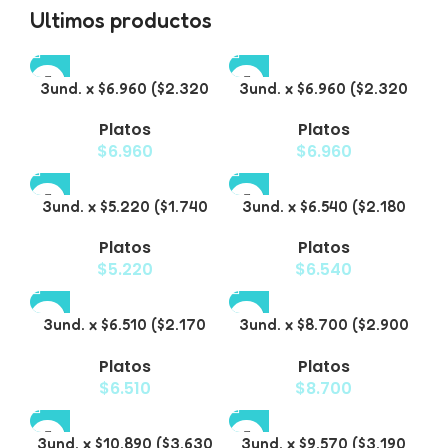
Ultimos productos
3und. x $6.960 ($2.320
3und. x $6.960 ($2.320
c/u) – Plato para
c/u) – Plato para
Platos
Platos
Mascotas Diseño
Mascotas
$
6.960
$
6.960
Diamante
3und. x $5.220 ($1.740
3und. x $6.540 ($2.180
c/u) – Plato Elevado
c/u) – Plato
Platos
Platos
para Mascotas Diseño
Antiderrame para
$
5.220
$
6.540
Manzana
Mascotas
3und. x $6.510 ($2.170
3und. x $8.700 ($2.900
c/u) – Plato Elevado
c/u) – Plato Elevado de
Platos
Platos
para Mascotas
Acero para Mascotas
$
6.510
$
8.700
3und. x $10.890 ($3.630
3und. x $9.570 ($3.190