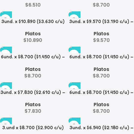
$
6.510
$
8.700
3und. x $10.890 ($3.630 c/u)
3und. x $9.570 ($3.190 c/u) –
– Plato Elevado con Acero
Plato Elevado para
Platos
Platos
para Mascotas
Mascotas
$
10.890
$
9.570
6und. x $8.700 ($1.450 c/u) –
6und. x $8.700 ($1.450 c/u) –
Plato para Mascotas
Plato para Mascotas Diseño
Platos
Platos
Floral
$
8.700
$
8.700
3und. x $7.830 ($2.610 c/u) –
6und. x $8.700 ($1.450 c/u) –
Plato Elevado para
Plato Antiderrame para
Platos
Platos
Mascotas
Mascotas
$
7.830
$
8.700
3.und x $8.700 ($2.900 c/u)
3und. x $6.540 ($2.180 c/u) –
– Plato Elevado para
Plato Elevado para