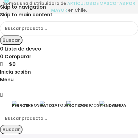
0
Somos una distribuidora de
ARTÍCULOS DE MASCOTAS POR
Skip to navigation
MAYOR
en Chile.
Skip to main content
Buscar
0
Lista de deseo
0
Comparar
$
0
Inicia sesión
Menu
PERROS
GATOS
EXOTICOS
TIENDA
Buscar