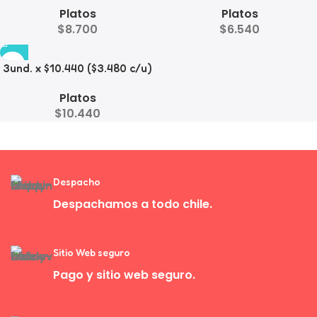
Platos
Platos
Mascotas
Mascotas con Diseño
$
8.700
$
6.540
Decorativo
3und. x $10.440 ($3.480 c/u)
– Plato Elevado para
Platos
Mascotas con Bowl de Acero
$
10.440
Despacho
Despachamos a todo chile.
Sitio Web seguro
Pago y sitio web seguro.