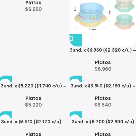
Platos
Diamante
$
6.960
3und. x $6.960 ($2.320 c/u) –
Plato para Mascotas
Platos
$
6.960
3und. x $5.220 ($1.740 c/u) –
3und. x $6.540 ($2.180 c/u) –
Plato Elevado para
Plato Antiderrame para
Platos
Platos
Mascotas Diseño Manzana
Mascotas
$
5.220
$
6.540
3und. x $6.510 ($2.170 c/u) –
3und. x $8.700 ($2.900 c/u)
Plato Elevado para
– Plato Elevado de Acero
Platos
Platos
Mascotas
para Mascotas