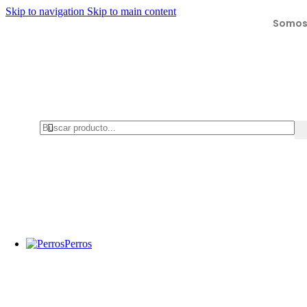
Skip to navigation
Skip to main content
Somos 
Perros
Collares, arneses y correas
Collares
Arneses
Correas