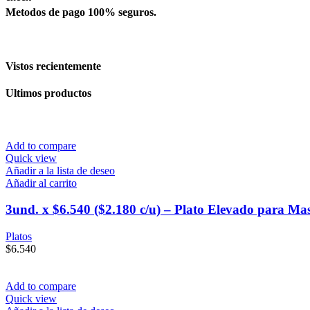
para
Metodos de pago 100% seguros.
Mascotas
cantidad
Vistos recientemente
Ultimos productos
Add to compare
Quick view
Añadir a la lista de deseo
Añadir al carrito
3und. x $6.540 ($2.180 c/u) – Plato Elevado para Ma
Platos
$
6.540
Add to compare
Quick view