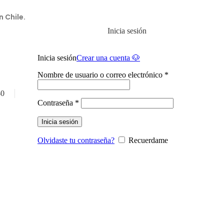
n Chile.
Inicia sesión
Inicia sesión
Crear una cuenta 🐶
Obligatorio
Nombre de usuario o correo electrónico
*
$
0
Obligatorio
Contraseña
*
Inicia sesión
Olvidaste tu contraseña?
Recuerdame