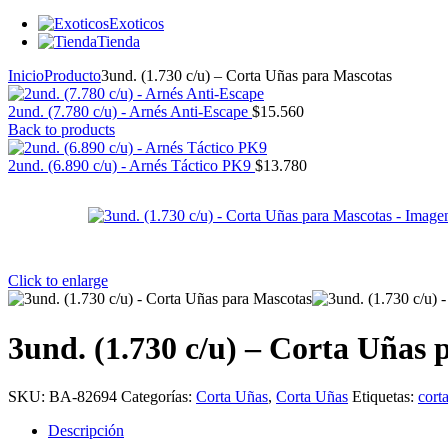
Accesorios para areneros
Exoticos
Tienda
Inicio
Producto
3und. (1.730 c/u) – Corta Uñas para Mascotas
2und. (7.780 c/u) - Arnés Anti-Escape
$
15.560
Back to products
2und. (6.890 c/u) - Arnés Táctico PK9
$
13.780
Click to enlarge
3und. (1.730 c/u) – Corta Uñas
SKU:
BA-82694
Categorías:
Corta Uñas
,
Corta Uñas
Etiquetas:
cort
Descripción