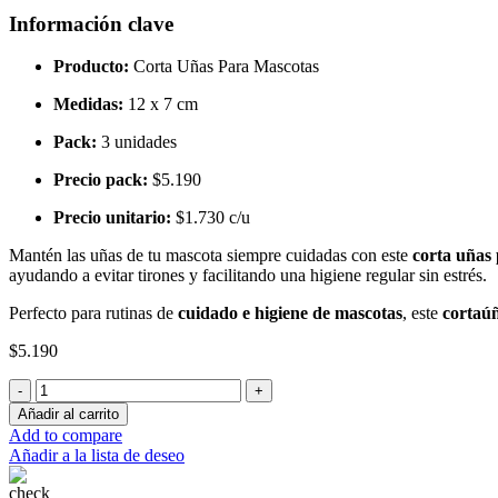
Información clave
Producto:
Corta Uñas Para Mascotas
Medidas:
12 x 7 cm
Pack:
3 unidades
Precio pack:
$5.190
Precio unitario:
$1.730 c/u
Mantén las uñas de tu mascota siempre cuidadas con este
corta uñas 
ayudando a evitar tirones y facilitando una higiene regular sin estrés.
Perfecto para rutinas de
cuidado e higiene de mascotas
, este
cortaú
$
5.190
3und.
(1.730
Añadir al carrito
c/u)
Add to compare
-
Añadir a la lista de deseo
Corta
Uñas