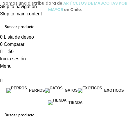
0
0
Somos una distribuidora de
ARTÍCULOS DE MASCOTAS POR
Skip to navigation
MAYOR
en Chile.
Skip to main content
0
Lista de deseo
0
Comparar
$
0
Inicia sesión
Menu
PERROS
GATOS
EXOTICOS
TIENDA