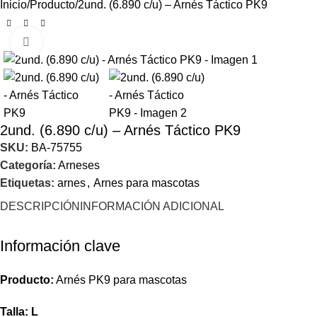
Inicio
Producto
2und. (6.890 c/u) – Arnés Táctico PK9
Click to enlarge
2und. (6.890 c/u) – Arnés Táctico PK9
SKU:
BA-75755
Categoría:
Arneses
Etiquetas:
arnes
,
Arnes para mascotas
DESCRIPCIÓN
INFORMACIÓN ADICIONAL
Información clave
Producto:
Arnés PK9 para mascotas
Talla:
L