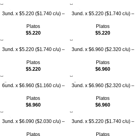
3und. x $5.220 ($1.740 c/u) –
3und. x $5.220 ($1.740 c/u) –
Plato Elevado para Mascotas
Plato Elevado para Mascotas
Platos
Platos
Diseño Pastel
con Diseños Estampados
$
5.220
$
5.220
3und. x $5.220 ($1.740 c/u) –
3und. x $6.960 ($2.320 c/u) –
Plato Elevado para Mascotas
Plato Elevado para Mascotas
Platos
Platos
con Diseño
con Patitas
$
5.220
$
6.960
6und. x $6.960 ($1.160 c/u) –
3und. x $6.960 ($2.320 c/u) –
Plato Elevado para Mascotas
Plato para Mascotas Diseño
Platos
Platos
Pollito
$
6.960
$
6.960
3und. x $6.090 ($2.030 c/u) –
3und. x $5.220 ($1.740 c/u) –
Plato Elevado Nube
Plato Elevado Floral
Platos
Platos