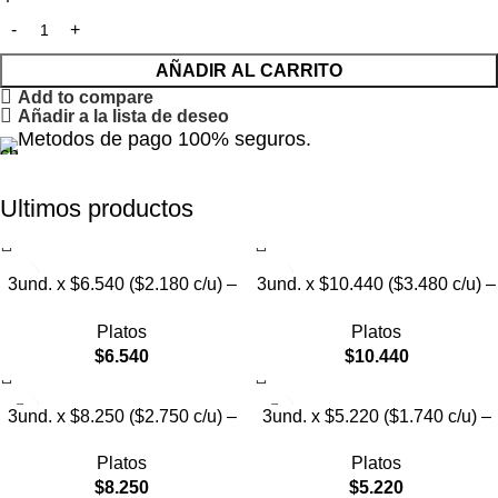
AÑADIR AL CARRITO
Add to compare
Añadir a la lista de deseo
Metodos de pago 100% seguros.
Ultimos productos
3und. x $6.540 ($2.180 c/u) –
3und. x $10.440 ($3.480 c/u) –
Plato Elevado para Mascotas
Plato Elevado para Mascotas
Platos
Platos
con Diseño Decorativo
con Bowl de Acero
$
6.540
$
10.440
3und. x $8.250 ($2.750 c/u) –
3und. x $5.220 ($1.740 c/u) –
Plato Elevado para Mascotas
Plato Elevado para Mascotas
Platos
Platos
con Diseño de Gatos
Texturizado
$
8.250
$
5.220