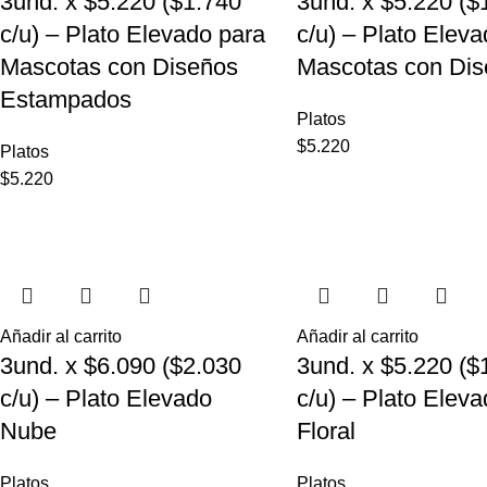
3und. x $5.220 ($1.740
3und. x $5.220 ($
c/u) – Plato Elevado para
c/u) – Plato Elev
Mascotas con Diseños
Mascotas con Dis
Estampados
Platos
$
5.220
Platos
$
5.220
Añadir al carrito
Añadir al carrito
3und. x $6.090 ($2.030
3und. x $5.220 ($
c/u) – Plato Elevado
c/u) – Plato Elev
Nube
Floral
Platos
Platos