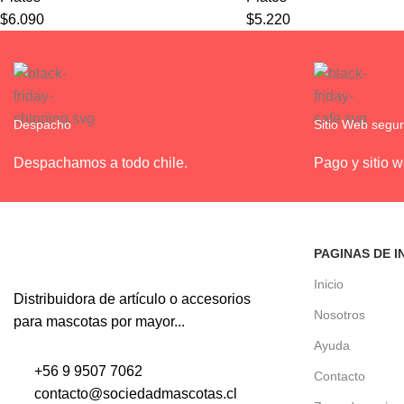
$
6.090
$
5.220
Despacho
Sitio Web segu
Despachamos a todo chile.
Pago y sitio 
PAGINAS DE I
Inicio
Distribuidora de artículo o accesorios
Nosotros
para mascotas por mayor...
Ayuda
+56 9 9507 7062
Contacto
contacto@sociedadmascotas.cl