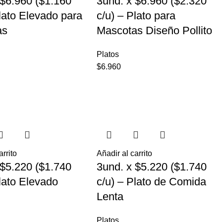
 $6.960 ($1.160
3und. x $6.960 ($2.320
Plato Elevado para
c/u) – Plato para
as
Mascotas Diseño Pollito
Platos
$
6.960
arrito
Añadir al carrito
 $5.220 ($1.740
3und. x $5.220 ($1.740
Plato Elevado
c/u) – Plato de Comida
Lenta
Platos