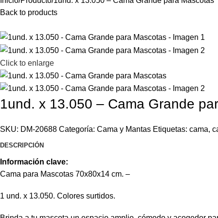
Inicio
Producto
1und. x 13.050 – Cama Grande para Mascotas
Back to products
Click to enlarge
1und. x 13.050 – Cama Grande pa
SKU:
DM-20688
Categoría:
Cama y Mantas
Etiquetas:
cama
,
c
DESCRIPCIÓN
Información clave:
Cama para Mascotas 70x80x14 cm. –
1 und. x 13.050. Colores surtidos.
Brinda a tu mascota un espacio amplio, cómodo y acogedor pa