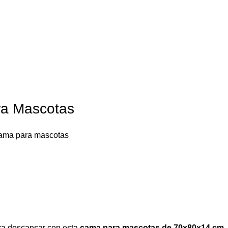
ra Mascotas
ama para mascotas
ra descansar con esta
cama para mascotas de 70x80x14 cm
.