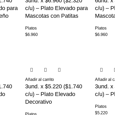
1.740
3und. x $6.960 ($2.320
6und. x
ado para
c/u) – Plato Elevado para
c/u) – 
eño
Mascotas con Patitas
Mascot
Platos
Platos
$
6.960
$
6.960
Añadir al carrito
Añadir al c
1.740
3und. x $5.220 ($1.740
3und. x
ado
c/u) – Plato Elevado
c/u) – 
Decorativo
Platos
$
5.220
Platos