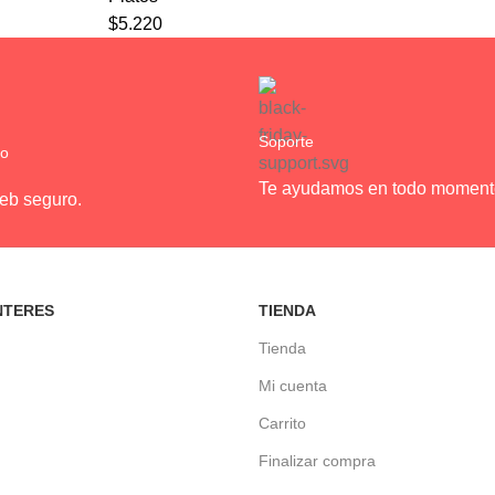
$
5.220
Soporte
ro
Te ayudamos en todo moment
web seguro.
NTERES
TIENDA
Tienda
Mi cuenta
Carrito
Finalizar compra