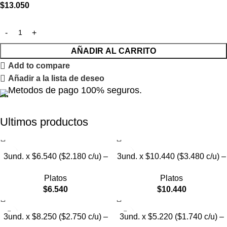
$
13.050
AÑADIR AL CARRITO
Add to compare
Añadir a la lista de deseo
Metodos de pago 100% seguros.
Ultimos productos
3und. x $6.540 ($2.180 c/u) –
3und. x $10.440 ($3.480 c/u) –
Plato Elevado para Mascotas
Plato Elevado para Mascotas
Platos
Platos
con Diseño Decorativo
con Bowl de Acero
$
6.540
$
10.440
3und. x $8.250 ($2.750 c/u) –
3und. x $5.220 ($1.740 c/u) –