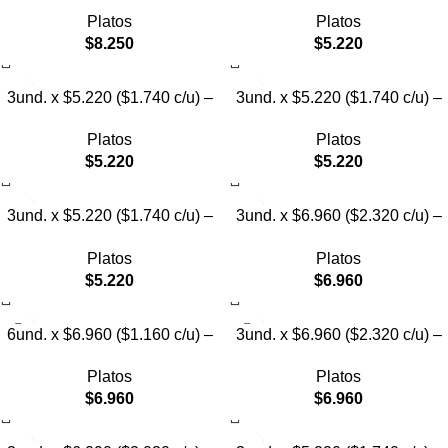
Plato Elevado para Mascotas
Plato Elevado para Mascotas
Platos
Platos
con Diseño de Gatos
Texturizado
$
8.250
$
5.220
3und. x $5.220 ($1.740 c/u) –
3und. x $5.220 ($1.740 c/u) –
Plato Elevado para Mascotas
Plato Elevado para Mascotas
Platos
Platos
Diseño Pastel
con Diseños Estampados
$
5.220
$
5.220
3und. x $5.220 ($1.740 c/u) –
3und. x $6.960 ($2.320 c/u) –
Plato Elevado para Mascotas
Plato Elevado para Mascotas
Platos
Platos
con Diseño
con Patitas
$
5.220
$
6.960
6und. x $6.960 ($1.160 c/u) –
3und. x $6.960 ($2.320 c/u) –
Plato Elevado para Mascotas
Plato para Mascotas Diseño
Platos
Platos
Pollito
$
6.960
$
6.960